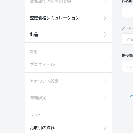
販売店でクルマの登録
お名前
査定価格シミュレーション
メール
出品
設定
携帯電
プロフィール
アカウント設定
プ
通知設定
If you
are a
ヘルプ
huma
ignor
お取引の流れ
this