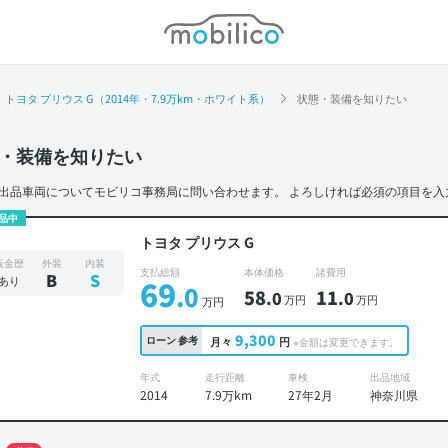
モビリコ
トヨタ プリウス G（2014年・7.9万km・ホワイト系）
状態・装備を知りたい
・装備を知りたい
出品車両についてモビリコ事務局に問い合わせます。
よろしければ必須の項目を入
品中
トヨタ プリウス G
板金歴
外装
内装
支払総額
本体価格
諸費用
B
S
あり
69
.0
58
11
.0
.0
万円
万円
万円
9,300
ローン
参考
月々
円
※金額は変更できます。
年式
走行距離
車検
出品地域
2014
7.9万km
27年2月
神奈川県