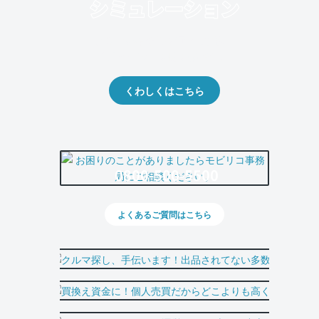
クルマの将来的な価値を予測！
出品や下取りの際の参考に。
くわしくはこちら
0800-500-5500
よくあるご質問はこちら