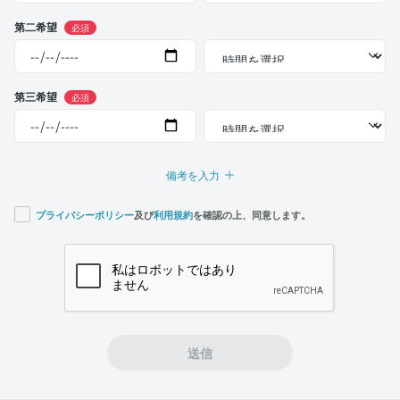
第二希望
必須
第三希望
必須
備考を入力
プライバシーポリシー
及び
利用規約
を確認の上、同意します。
If you
are a
human,
ignore
this
field
送信