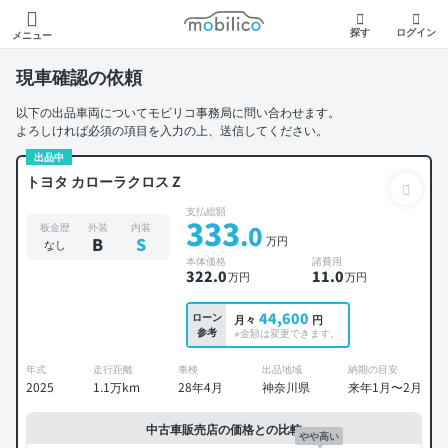
モビリコ
探す
ログイン
メニュー
現車確認の依頼
以下の出品車両についてモビリコ事務局に問い合わせます。
よろしければ必須の項目を入力の上、送信してください。
出品中
トヨタ カローラクロス Z
支払総額
333
.0
板金歴
外装
内装
万円
B
S
なし
本体価格
諸費用
322
.0
11
.0
万円
万円
44,600
ローン
月々
円
参考
※金額は変更できます。
年式
走行距離
車検
出品地域
納期の目安
2025
1.1万km
28年4月
神奈川県
来年1月〜2月
中古車販売店の価格との比較
やや高い