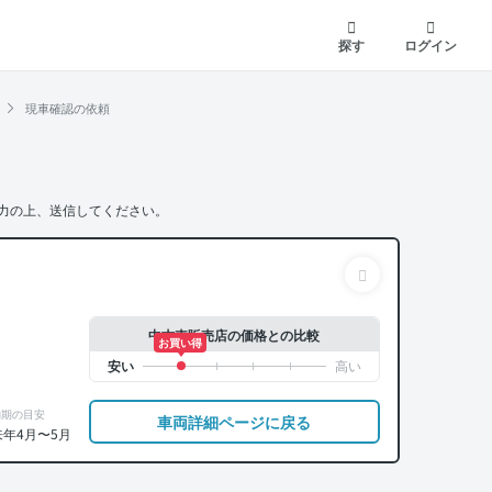
探す
ログイン
現車確認の依頼
力の上、送信してください。
中古車販売店の価格との比較
お買い得
納期の目安
車両詳細ページに戻る
来年4月〜5月