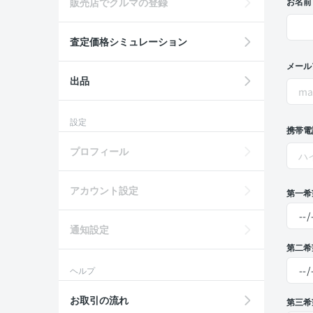
販売店でクルマの登録
お名前
査定価格シミュレーション
メール
出品
設定
携帯電
プロフィール
アカウント設定
第一希
通知設定
第二希
ヘルプ
お取引の流れ
第三希