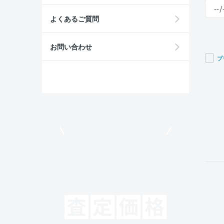
よくあるご質問
お問い合わせ
プ
If you
are a
huma
ignor
this
field
モビリコでクルマを売りたい方