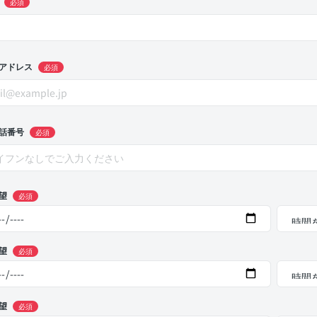
必須
アドレス
必須
話番号
必須
望
必須
望
必須
望
必須