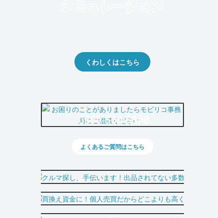
クルマの将来的な価値を予測！
出品や下取りの際の参考に。
くわしくはこちら
0800-500-5500
よくあるご質問はこちら