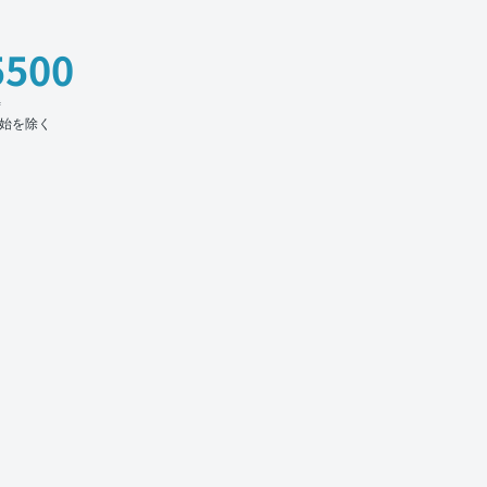
5500
時
始を除く