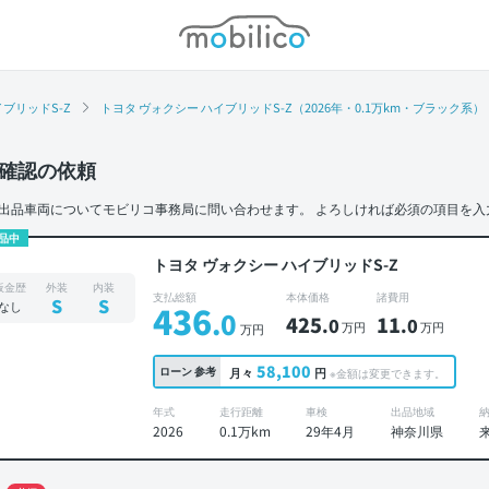
モビリコ
ブリッドS-Z
トヨタ ヴォクシー ハイブリッドS-Z（2026年・0.1万km・ブラック系）
確認の依頼
出品車両についてモビリコ事務局に問い合わせます。
よろしければ必須の項目を入
品中
トヨタ ヴォクシー ハイブリッドS-Z
板金歴
外装
内装
支払総額
本体価格
諸費用
S
S
なし
436
.0
425
11
.0
.0
万円
万円
万円
58,100
ローン
参考
月々
円
※金額は変更できます。
年式
走行距離
車検
出品地域
2026
0.1万km
29年4月
神奈川県