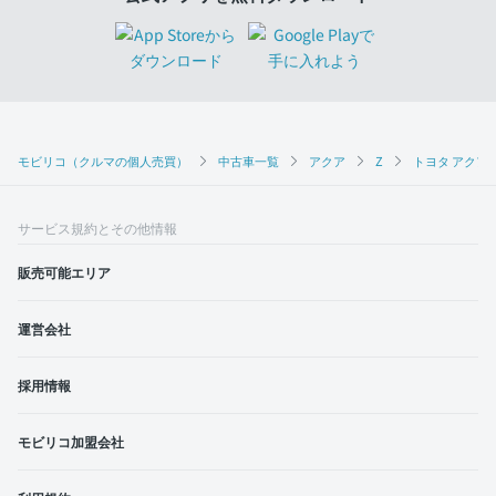
モビリコ（クルマの個人売買）
中古車一覧
アクア
Z
トヨタ アクア 
サービス規約とその他情報
販売可能エリア
運営会社
採用情報
モビリコ加盟会社