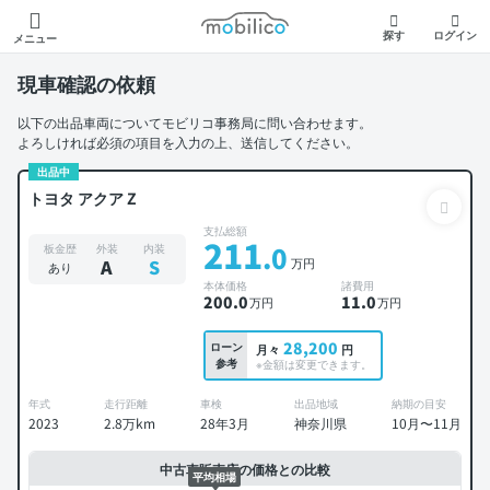
モビリコ
探す
ログイン
メニュー
現車確認の依頼
以下の出品車両についてモビリコ事務局に問い合わせます。
よろしければ必須の項目を入力の上、送信してください。
出品中
トヨタ アクア Z
支払総額
211
.0
板金歴
外装
内装
万円
A
S
あり
本体価格
諸費用
200
.0
11
.0
万円
万円
28,200
ローン
月々
円
参考
※金額は変更できます。
年式
走行距離
車検
出品地域
納期の目安
2023
2.8万km
28年3月
神奈川県
10月〜11月
中古車販売店の価格との比較
平均相場