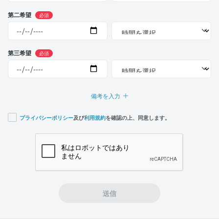
第二希望
必須
第三希望
必須
備考を入力
プライバシーポリシー
及び
利用規約
を確認の上、同意します。
If you
are a
human,
ignore
this
field
送信