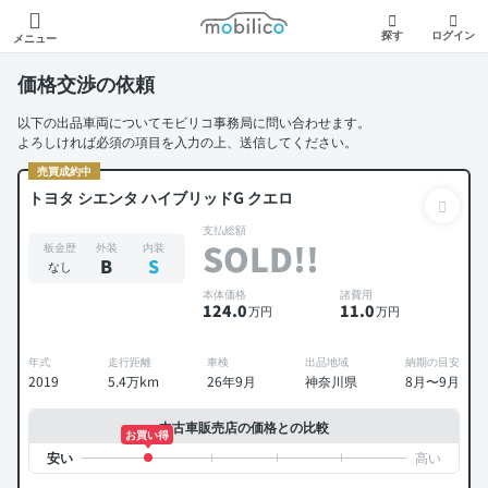
モビリコ
探す
ログイン
メニュー
価格交渉の依頼
以下の出品車両についてモビリコ事務局に問い合わせます。
よろしければ必須の項目を入力の上、送信してください。
売買成約中
トヨタ シエンタ ハイブリッドG クエロ
支払総額
SOLD!!
板金歴
外装
内装
B
S
なし
本体価格
諸費用
124
.0
11
.0
万円
万円
年式
走行距離
車検
出品地域
納期の目安
2019
5.4万km
26年9月
神奈川県
8月〜9月
中古車販売店の価格との比較
お買い得