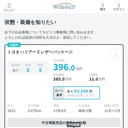
モビリコ
探す
ログイン
メニュー
状態・装備を知りたい
以下の出品車両についてモビリコ事務局に問い合わせます。
よろしければ必須の項目を入力の上、送信してください。
出品中
トヨタ ハリアー Z レザーパッケージ
支払総額
396
.0
板金歴
外装
内装
万円
S
S
あり
本体価格
諸費用
385
.0
11
.0
万円
万円
53,200
ローン
月々
円
参考
※金額は変更できます。
年式
走行距離
車検
出品地域
納期の目安
2022
3.0万km
27年4月
神奈川県
12月〜1月
中古車販売店の価格との比較
平均相場