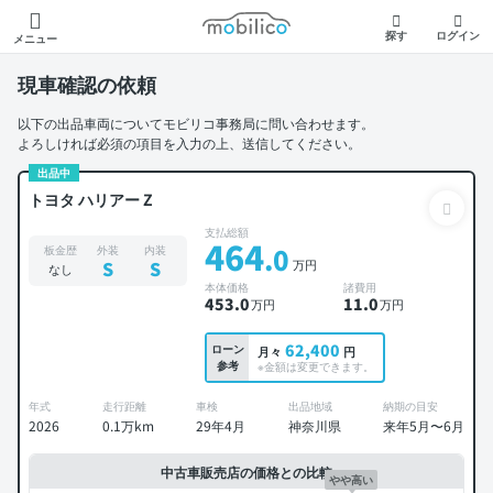
モビリコ
探す
ログイン
メニュー
現車確認の依頼
以下の出品車両についてモビリコ事務局に問い合わせます。
よろしければ必須の項目を入力の上、送信してください。
出品中
トヨタ ハリアー Z
支払総額
464
.0
板金歴
外装
内装
万円
S
S
なし
本体価格
諸費用
453
.0
11
.0
万円
万円
62,400
ローン
月々
円
参考
※金額は変更できます。
年式
走行距離
車検
出品地域
納期の目安
2026
0.1万km
29年4月
神奈川県
来年5月〜6月
中古車販売店の価格との比較
やや高い