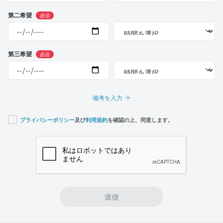
第二希望
必須
第三希望
必須
備考を入力
プライバシーポリシー
及び
利用規約
を確認の上、同意します。
If you
are a
human,
ignore
this
field
送信