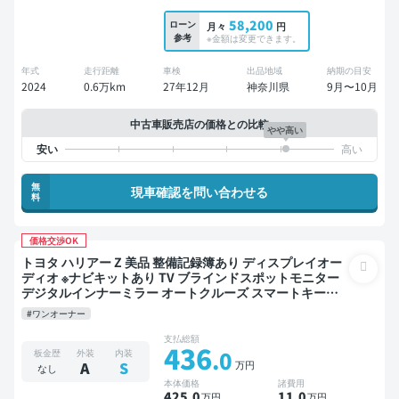
58,200
ローン
月々
円
参考
※金額は変更できます。
年式
走行距離
車検
出品地域
納期の目安
2024
0.6万km
27年12月
神奈川県
9月〜10月
中古車販売店の価格との比較
やや高い
無
現車確認を問い合わせる
料
価格交渉OK
トヨタ ハリアー Z 美品 整備記録簿あり ディスプレイオー
ディオ ※ナビキットあり TV ブラインドスポットモニター
デジタルインナーミラー オートクルーズ スマートキー
ETC 電動バックドア バックモニター ドライブレコーダー
#ワンオーナー
衝突軽減
支払総額
436
.0
板金歴
外装
内装
万円
A
S
なし
本体価格
諸費用
425
.0
11
.0
万円
万円