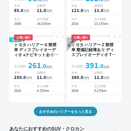
フ バックモニター ドラ
ックモニター 衝突軽減
本体
諸費用
本体
諸費用
イブレコーダー
85.0
11
.0
121.0
11
.0
万円
万円
万円
万円
年式
走行距離
年式
走行距離
2008
14.0万km
2016
12.1万km
お買い得!!
お買い得!!
NEW!
終了間近
トヨタ ハリアー G 禁煙
トヨタ ハリアー Z 禁煙
車 ディスプレイオーデ
車 整備記録簿あり ディ
ィオ ※ナビキットあり
スプレイオーディオ TV
TV オートクルーズ スマ
デジタルインナーミラー
261
391
ートキー 電動バックド
オートクルーズ スマー
.0
.0
支払総額
支払総額
万円
万円
ア ドライブレコーダー
トキー 電動バックドア
本体
諸費用
本体
諸費用
衝突軽減
バックモニター ドライ
250.0
11
.0
380.0
11
.0
万円
万円
万円
万円
ブレコーダー フルエア
ロ 衝突軽減
年式
走行距離
年式
走行距離
2020
4.3万km
2024
0.2万km
おすすめのハリアーをもっと見る
あなたにおすすめのSUV・クロカン