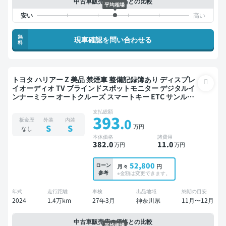
中古車販売店の価格との比較
平均相場
無
現車確認を問い合わせる
料
トヨタ ハリアー Z 美品 禁煙車 整備記録簿あり ディスプレ
イオーディオ TV ブラインドスポットモニター デジタルイ
ンナーミラー オートクルーズ スマートキー ETC サンルー
フ 電動バックドア バックモニター 全方位カメラ ドライブ
支払総額
レコーダー 衝突軽減
393
.0
板金歴
外装
内装
万円
S
S
なし
本体価格
諸費用
382
.0
11
.0
万円
万円
52,800
ローン
月々
円
参考
※金額は変更できます。
年式
走行距離
車検
出品地域
納期の目安
2024
1.4万km
27年3月
神奈川県
11月〜12月
中古車販売店の価格との比較
平均相場