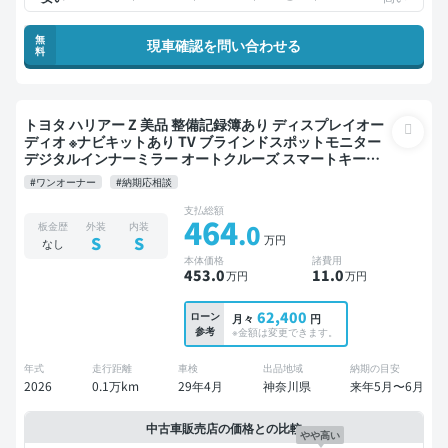
無
現車確認を問い合わせる
料
トヨタ ハリアー Z 美品 整備記録簿あり ディスプレイオー
ディオ ※ナビキットあり TV ブラインドスポットモニター
デジタルインナーミラー オートクルーズ スマートキー
ETC サンルーフ 電動バックドア バックモニター 全方位カ
#ワンオーナー
#納期応相談
メラ ドライブレコーダー フルエアロ 衝突軽減
支払総額
464
.0
板金歴
外装
内装
万円
S
S
なし
本体価格
諸費用
453
.0
11
.0
万円
万円
62,400
ローン
月々
円
参考
※金額は変更できます。
年式
走行距離
車検
出品地域
納期の目安
2026
0.1万km
29年4月
神奈川県
来年5月〜6月
中古車販売店の価格との比較
やや高い