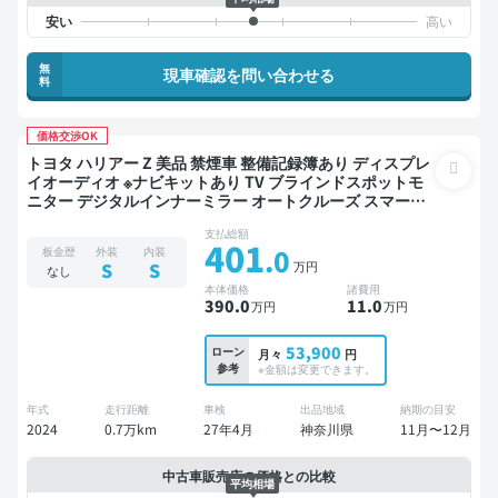
無
現車確認を問い合わせる
料
価格交渉OK
トヨタ ハリアー Z 美品 禁煙車 整備記録簿あり ディスプレ
イオーディオ ※ナビキットあり TV ブラインドスポットモ
ニター デジタルインナーミラー オートクルーズ スマート
キー ETC サンルーフ 電動バックドア バックモニター 全方
支払総額
位カメラ ドライブレコーダー フルエアロ 社外マフラー 衝
401
.0
板金歴
外装
内装
突軽減
万円
S
S
なし
本体価格
諸費用
390
.0
11
.0
万円
万円
53,900
ローン
月々
円
参考
※金額は変更できます。
年式
走行距離
車検
出品地域
納期の目安
2024
0.7万km
27年4月
神奈川県
11月〜12月
中古車販売店の価格との比較
平均相場