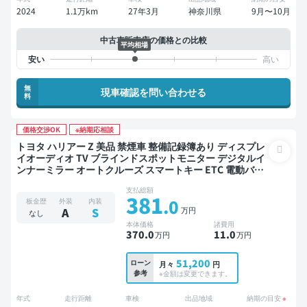
2024
1.1万km
27年3月
神奈川県
9月〜10月
中古車販売店の価格との比較
平均相場
無
現車確認を問い合わせる
料
価格交渉OK
※納期応相談
トヨタ ハリアー Z 美品 禁煙車 整備記録簿あり ディスプレ
イオーディオ TV ブラインドスポットモニター デジタルイ
ンナーミラー オートクルーズ スマートキー ETC 電動バッ
クドア バックモニター 全方位カメラ ドライブレコーダー
支払総額
衝突軽減
381
.0
板金歴
外装
内装
万円
A
S
なし
本体価格
諸費用
370
.0
11
.0
万円
万円
51,200
ローン
月々
円
参考
※金額は変更できます。
年式
走行距離
車検
出品地域
納期の目安
※