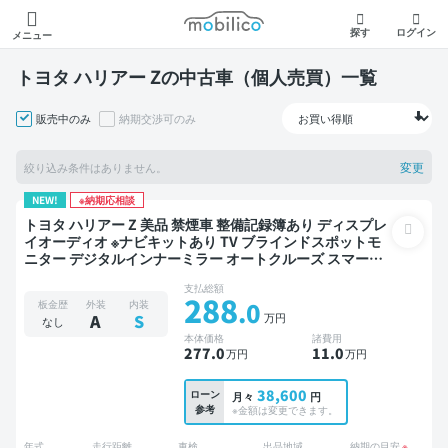
モビリコ
探す
ログイン
メニュー
トヨタ ハリアー Zの中古車（個人売買）一覧
販売中のみ
納期交渉可のみ
変更
絞り込み条件はありません。
NEW!
※納期応相談
トヨタ ハリアー Z 美品 禁煙車 整備記録簿あり ディスプレ
イオーディオ ※ナビキットあり TV ブラインドスポットモ
ニター デジタルインナーミラー オートクルーズ スマート
キー ETC サンルーフ バックモニター 全方位カメラ ドライ
支払総額
ブレコーダー 衝突軽減
288
.0
板金歴
外装
内装
万円
A
S
なし
本体価格
諸費用
277
.0
11
.0
万円
万円
38,600
ローン
月々
円
参考
※金額は変更できます。
年式
走行距離
車検
出品地域
納期の目安
※