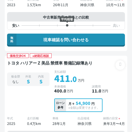
2023
1.5万km
26年11月
神奈川県
10月〜11月
中古車販売店の価格との比較
平均相場
無
現車確認を問い合わせる
料
価格交渉OK
※納期応相談
トヨタ ハリアー Z 美品 禁煙車 整備記録簿あり
支払総額
411
.0
板金歴
外装
内装
万円
S
S
なし
本体価格
諸費用
400
.0
11
.0
万円
万円
54,900
ローン
月々
円
参考
※金額は変更できます。
年式
走行距離
車検
出品地域
納期の目安
※
2025
0.4万km
28年1月
神奈川県
来年3月〜4月