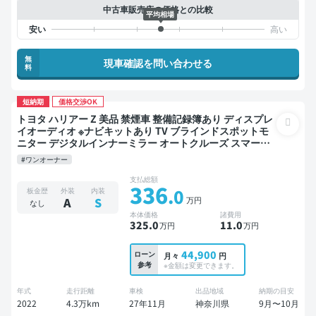
中古車販売店の価格との比較
平均相場
無
現車確認を問い合わせる
料
短納期
価格交渉OK
トヨタ ハリアー Z 美品 禁煙車 整備記録簿あり ディスプレ
イオーディオ ※ナビキットあり TV ブラインドスポットモ
ニター デジタルインナーミラー オートクルーズ スマート
キー ETC 電動バックドア バックモニター 全方位カメラ ド
#ワンオーナー
ライブレコーダー フルエアロ 衝突軽減
支払総額
336
.0
板金歴
外装
内装
万円
A
S
なし
本体価格
諸費用
325
.0
11
.0
万円
万円
44,900
ローン
月々
円
参考
※金額は変更できます。
年式
走行距離
車検
出品地域
納期の目安
2022
4.3万km
27年11月
神奈川県
9月〜10月