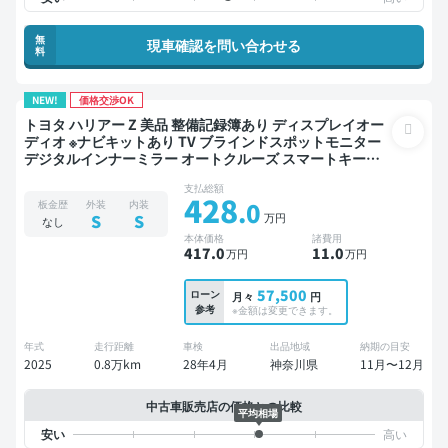
無
現車確認を問い合わせる
料
NEW!
価格交渉OK
トヨタ ハリアー Z 美品 整備記録簿あり ディスプレイオー
ディオ ※ナビキットあり TV ブラインドスポットモニター
デジタルインナーミラー オートクルーズ スマートキー
ETC 電動バックドア バックモニター ドライブレコーダー
支払総額
フルエアロ 衝突軽減
428
.0
板金歴
外装
内装
万円
S
S
なし
本体価格
諸費用
417
.0
11
.0
万円
万円
57,500
ローン
月々
円
参考
※金額は変更できます。
年式
走行距離
車検
出品地域
納期の目安
2025
0.8万km
28年4月
神奈川県
11月〜12月
中古車販売店の価格との比較
平均相場