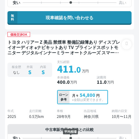
無
現車確認を問い合わせる
料
価格交渉OK
トヨタ ハリアー Z 美品 禁煙車 整備記録簿あり ディスプレ
イオーディオ ※ナビキットあり TV ブラインドスポットモ
ニター デジタルインナーミラー オートクルーズ スマート
キー ETC 電動バックドア バックモニター 全方位カメラ ド
支払総額
ライブレコーダー 衝突軽減
411
.0
板金歴
外装
内装
万円
S
S
なし
本体価格
諸費用
400
.0
11
.0
万円
万円
54,800
ローン
月々
円
参考
※金額は変更できます。
年式
走行距離
車検
出品地域
納期の目安
2025
0.5万km
28年9月
神奈川県
10月〜11月
中古車販売店の価格との比較
平均相場