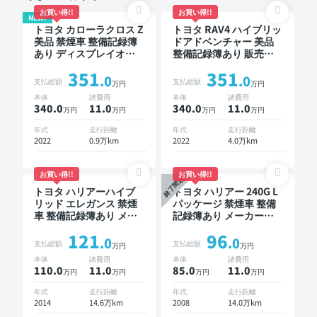
お買い得!!
お買い得!!
NEW!
トヨタ カローラクロス Z
トヨタ RAV4 ハイブリッ
美品 禁煙車 整備記録簿
ドアドベンチャー 美品
あり ディスプレイオー
整備記録簿あり 販売店
ディオ ※ナビキットあり
オプションナビ TV ブラ
351
351
ブラインドスポットモニ
インドスポットモニター
.0
.0
支払総額
支払総額
万円
万円
ター オートクルーズ ス
デジタルインナーミラー
本体
諸費用
本体
諸費用
マートキー ETC 電動バ
オートクルーズ スマー
340.0
11
.0
340.0
11
.0
万円
万円
万円
万円
ックドア バックモニタ
トキー ETC バックモニ
ー 全方位カメラ ドライ
ター ドライブレコーダ
年式
走行距離
年式
走行距離
ブレコーダー 衝突軽減
ー 衝突軽減
2022
0.9万km
2022
4.0万km
お買い得!!
お買い得!!
終了間近
トヨタ ハリアーハイブ
トヨタ ハリアー 240G L
リッド エレガンス 禁煙
パッケージ 禁煙車 整備
車 整備記録簿あり メー
記録簿あり メーカーオ
カーオプションナビ TV
プションナビ TV ワイヤ
121
96
スマートキー ETC バッ
レスキー ETC サンルー
.0
.0
支払総額
支払総額
万円
万円
クモニター ドライブレ
フ バックモニター ドラ
本体
諸費用
本体
諸費用
コーダー
イブレコーダー
110.0
11
.0
85.0
11
.0
万円
万円
万円
万円
年式
走行距離
年式
走行距離
2014
14.6万km
2008
14.0万km