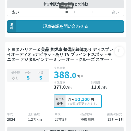
中古車販売店の価格との比較
平均相場
無
現車確認を問い合わせる
料
トヨタ ハリアー Z 美品 禁煙車 整備記録簿あり ディスプレ
イオーディオ ※ナビキットあり TV ブラインドスポットモ
ニター デジタルインナーミラー オートクルーズ スマート
キー ETC サンルーフ 電動バックドア バックモニター ドラ
支払総額
イブレコーダー 衝突軽減
388
.0
板金歴
外装
内装
万円
S
S
なし
本体価格
諸費用
377
.0
11
.0
万円
万円
52,100
ローン
月々
円
参考
※金額は変更できます。
年式
走行距離
車検
出品地域
納期の目安
2024
1.2万km
27年5月
神奈川県
12月〜1月