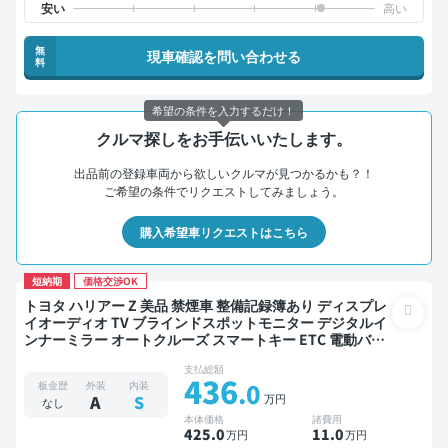
無
現車確認を問い合わせる
料
希望の条件を入力するだけ！
クルマ探しをお手伝いいたします。
出品前の登録車両から欲しいクルマが見つかるかも？！
ご希望の条件でリクエストしてみましょう。
購入希望車リクエストはこちら
短納期
価格交渉OK
トヨタ ハリアー Z 美品 禁煙車 整備記録簿あり ディスプレ
イオーディオ TV ブラインドスポットモニター デジタルイ
ンナーミラー オートクルーズ スマートキー ETC 電動バッ
クドア バックモニター ドライブレコーダー 衝突軽減
支払総額
436
.0
板金歴
外装
内装
万円
A
S
なし
本体価格
諸費用
425
.0
11
.0
万円
万円