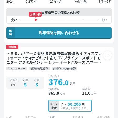
2024
0.2万km
27年4月
神奈川県
8月〜9月
中古車販売店の価格との比較
お買い得
無
現車確認を問い合わせる
料
短納期
トヨタ ハリアー Z 美品 禁煙車 整備記録簿あり ディスプレ
イオーディオ ※ナビキットあり TV ブラインドスポットモ
ニター デジタルインナーミラー オートクルーズ スマート
キー ETC 電動バックドア バックモニター 全方位カメラ ド
#ワンオーナー
#現車確認歓迎
#お問い合わせ歓迎
ライブレコーダー 衝突軽減
支払総額
376
.0
板金歴
外装
内装
万円
S
S
なし
本体価格
諸費用
365
.0
11
.0
万円
万円
50,200
ローン
月々
円
参考
※金額は変更できます。
年式
走行距離
車検
出品地域
納期の目安