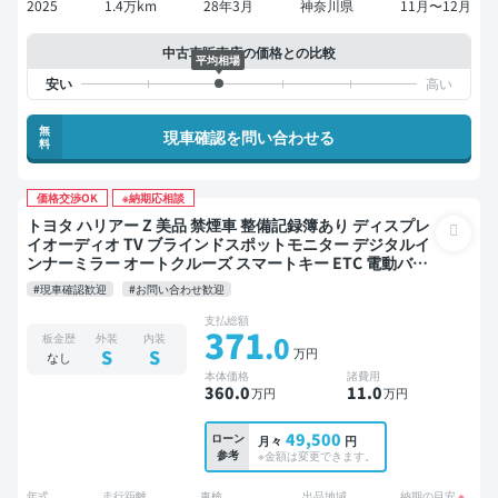
2025
1.4万km
28年3月
神奈川県
11月〜12月
中古車販売店の価格との比較
平均相場
無
現車確認を問い合わせる
料
価格交渉OK
※納期応相談
トヨタ ハリアー Z 美品 禁煙車 整備記録簿あり ディスプレ
イオーディオ TV ブラインドスポットモニター デジタルイ
ンナーミラー オートクルーズ スマートキー ETC 電動バッ
クドア バックモニター ドライブレコーダー フルエアロ 衝
#現車確認歓迎
#お問い合わせ歓迎
突軽減
支払総額
371
.0
板金歴
外装
内装
万円
S
S
なし
本体価格
諸費用
360
.0
11
.0
万円
万円
49,500
ローン
月々
円
参考
※金額は変更できます。
年式
走行距離
車検
出品地域
納期の目安
※