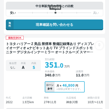
中古車販売店の価格との比較
平均相場
無
現車確認を問い合わせる
料
価格交渉OK
トヨタ ハリアー Z 美品 禁煙車 整備記録簿あり ディスプレ
イオーディオ ※ナビキットあり TV ブラインドスポットモ
ニター デジタルインナーミラー オートクルーズ スマート
キー ETC 電動バックドア バックモニター ドライブレコー
支払総額
ダー 衝突軽減
351
.0
板金歴
外装
内装
万円
A
S
なし
本体価格
諸費用
340
.0
11
.0
万円
万円
46,800
ローン
月々
円
参考
※金額は変更できます。
年式
走行距離
車検
出品地域
納期の目安
2022
1.9万km
27年11月
神奈川県
10月〜11月