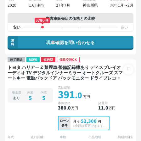
2020
1.6万km
27年7月
神奈川県
来年1月〜2月
中古車販売店の価格との比較
お買い得
無
現車確認を問い合わせる
料
終了間近
NEW!
短納期
価格交渉OK
トヨタ ハリアー Z 禁煙車 整備記録簿あり ディスプレイオ
ーディオ TV デジタルインナーミラー オートクルーズ スマ
ートキー 電動バックドア バックモニター ドライブレコー
ダー フルエアロ 衝突軽減
支払総額
391
.0
板金歴
外装
内装
万円
S
S
あり
本体価格
諸費用
380
.0
11
.0
万円
万円
52,300
ローン
月々
円
参考
※金額は変更できます。
年式
走行距離
車検
出品地域
納期の目安