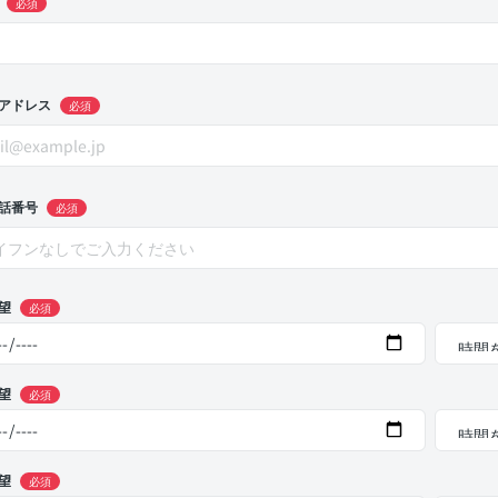
必須
アドレス
必須
話番号
必須
望
必須
望
必須
望
必須