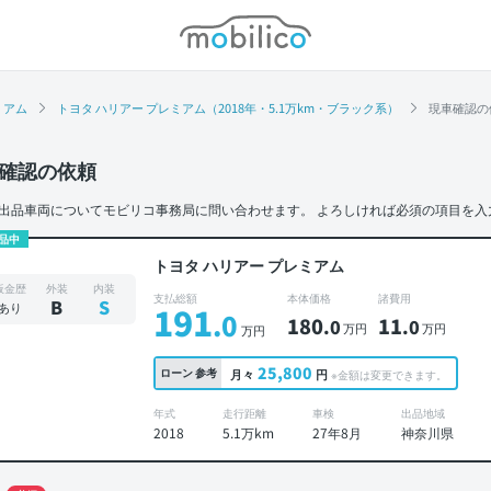
モビリコ
ミアム
トヨタ ハリアー プレミアム（2018年・5.1万km・ブラック系）
現車確認の
確認の依頼
出品車両についてモビリコ事務局に問い合わせます。
よろしければ必須の項目を入
品中
トヨタ ハリアー プレミアム
板金歴
外装
内装
支払総額
本体価格
諸費用
B
S
あり
191
.0
180
11
.0
.0
万円
万円
万円
25,800
ローン
参考
月々
円
※金額は変更できます。
年式
走行距離
車検
出品地域
2018
5.1万km
27年8月
神奈川県