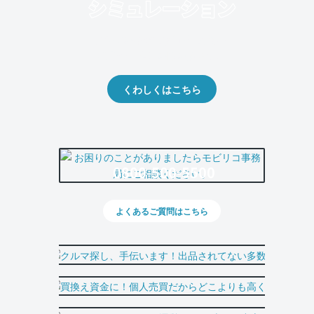
クルマの将来的な価値を予測！
出品や下取りの際の参考に。
くわしくはこちら
0800-500-5500
よくあるご質問はこちら