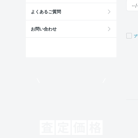
よくあるご質問
お問い合わせ
プ
If you
are a
huma
ignor
this
field
モビリコでクルマを売りたい方