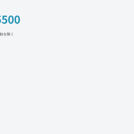
5500
時
始を除く