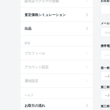
販売店でクルマの登録
お名前
査定価格シミュレーション
メール
出品
設定
携帯電
プロフィール
アカウント設定
第一希
通知設定
第二希
ヘルプ
お取引の流れ
第三希