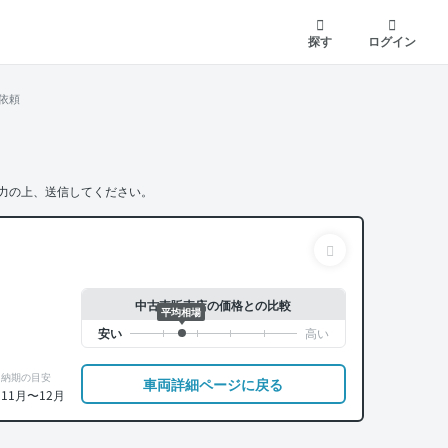
探す
ログイン
依頼
力の上、送信してください。
中古車販売店の価格との比較
平均相場
納期の目安
車両詳細ページに戻る
11月〜12月