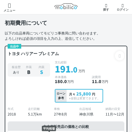
モビリコ
探す
ログイン
メニュー
初期費用について
以下の出品車両についてモビリコ事務局に問い合わせます。
よろしければ必須の項目を入力の上、送信してください。
出品中
トヨタ ハリアー プレミアム
支払総額
191
.0
板金歴
外装
内装
万円
B
S
あり
本体価格
諸費用
180
.0
11
.0
万円
万円
25,800
ローン
月々
円
参考
※金額は変更できます。
年式
走行距離
車検
出品地域
納期の目安
2018
5.1万km
27年8月
神奈川県
11月〜12月
中古車販売店の価格との比較
平均相場