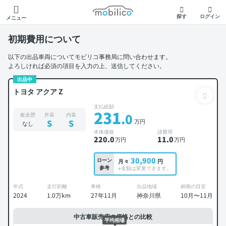
モビリコ
探す
ログイン
メニュー
初期費用について
以下の出品車両についてモビリコ事務局に問い合わせます。
よろしければ必須の項目を入力の上、送信してください。
出品中
トヨタ アクア Z
支払総額
231
.0
板金歴
外装
内装
万円
S
S
なし
本体価格
諸費用
220
.0
11
.0
万円
万円
30,900
ローン
月々
円
参考
※金額は変更できます。
年式
走行距離
車検
出品地域
納期の目安
2024
1.0万km
27年11月
神奈川県
10月〜11月
中古車販売店の価格との比較
平均相場