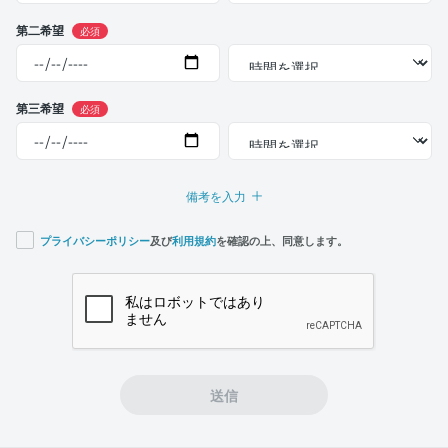
第二希望
必須
第三希望
必須
備考を入力
プライバシーポリシー
及び
利用規約
を確認の上、同意します。
If you
are a
human,
ignore
this
field
送信