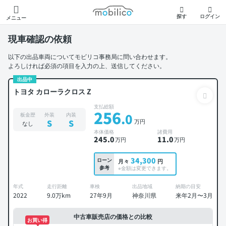
モビリコ
探す
ログイン
メニュー
現車確認の依頼
以下の出品車両についてモビリコ事務局に問い合わせます。
よろしければ必須の項目を入力の上、送信してください。
出品中
トヨタ カローラクロス Z
支払総額
256
.0
板金歴
外装
内装
万円
S
S
なし
本体価格
諸費用
245
.0
11
.0
万円
万円
34,300
ローン
月々
円
参考
※金額は変更できます。
年式
走行距離
車検
出品地域
納期の目安
2022
9.0万km
27年9月
神奈川県
来年2月〜3月
中古車販売店の価格との比較
お買い得