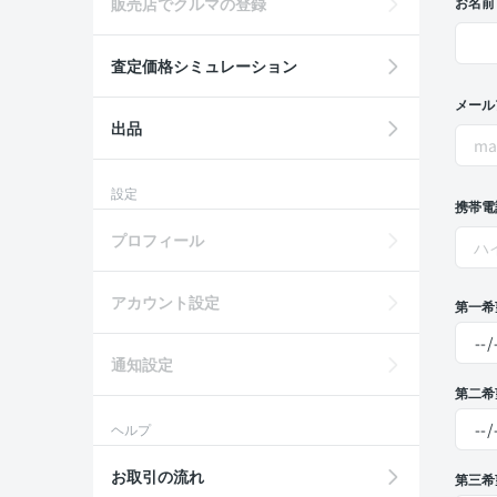
販売店でクルマの登録
お名前
査定価格シミュレーション
メール
出品
設定
携帯電
プロフィール
アカウント設定
第一希
通知設定
第二希
ヘルプ
お取引の流れ
第三希