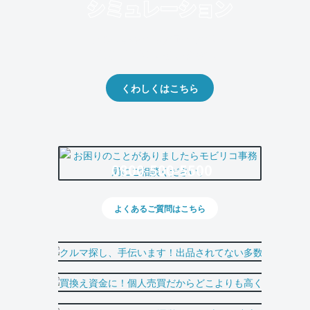
クルマの将来的な価値を予測！
出品や下取りの際の参考に。
くわしくはこちら
0800-500-5500
よくあるご質問はこちら