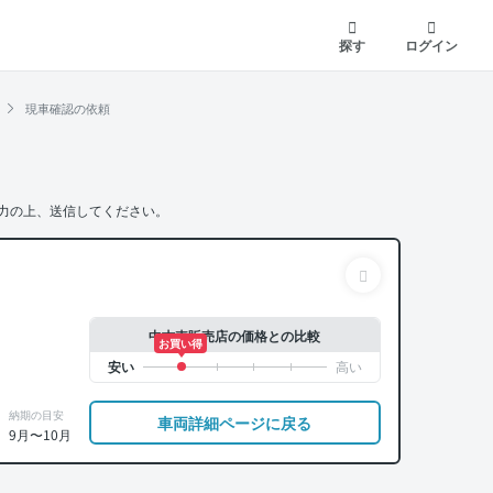
探す
ログイン
現車確認の依頼
力の上、送信してください。
中古車販売店の価格との比較
お買い得
納期の目安
車両詳細ページに戻る
9月〜10月