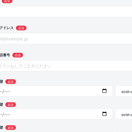
必須
アドレス
必須
話番号
必須
望
必須
望
必須
望
必須