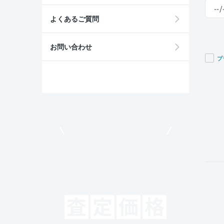
よくあるご質問
お問い合わせ
プ
If you
are a
huma
ignor
this
field
モビリコでクルマを売りたい方