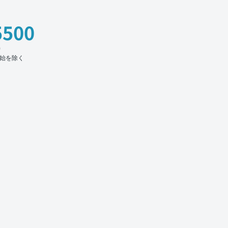
5500
時
始を除く