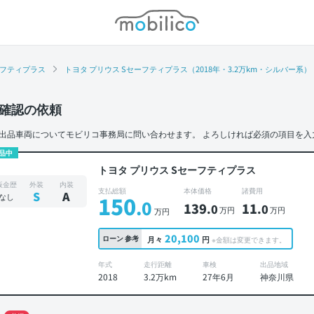
モビリコ
ーフティプラス
トヨタ プリウス Sセーフティプラス（2018年・3.2万km・シルバー系）
確認の依頼
出品車両についてモビリコ事務局に問い合わせます。
よろしければ必須の項目を入
品中
トヨタ プリウス Sセーフティプラス
板金歴
外装
内装
支払総額
本体価格
諸費用
S
A
なし
150
.0
139
11
.0
.0
万円
万円
万円
20,100
ローン
参考
月々
円
※金額は変更できます。
年式
走行距離
車検
出品地域
2018
3.2万km
27年6月
神奈川県