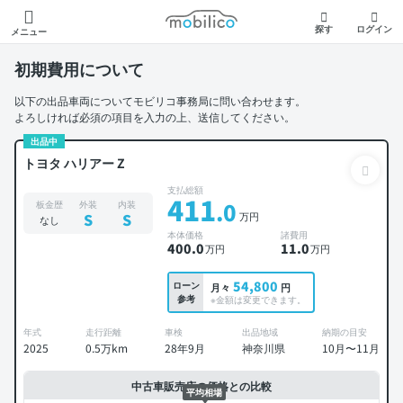
モビリコ
探す
ログイン
メニュー
初期費用について
以下の出品車両についてモビリコ事務局に問い合わせます。
よろしければ必須の項目を入力の上、送信してください。
出品中
トヨタ ハリアー Z
支払総額
411
.0
板金歴
外装
内装
万円
S
S
なし
本体価格
諸費用
400
.0
11
.0
万円
万円
54,800
ローン
月々
円
参考
※金額は変更できます。
年式
走行距離
車検
出品地域
納期の目安
2025
0.5万km
28年9月
神奈川県
10月〜11月
中古車販売店の価格との比較
平均相場