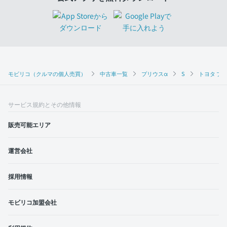
モビリコ（クルマの個人売買）
中古車一覧
プリウスα
S
トヨタ プリ
サービス規約とその他情報
販売可能エリア
運営会社
採用情報
モビリコ加盟会社