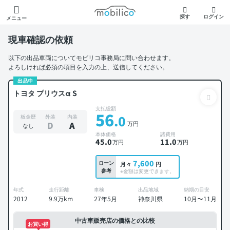
モビリコ
探す
ログイン
メニュー
現車確認の依頼
以下の出品車両についてモビリコ事務局に問い合わせます。
よろしければ必須の項目を入力の上、送信してください。
出品中
トヨタ プリウスα S
支払総額
56
.0
板金歴
外装
内装
万円
D
A
なし
本体価格
諸費用
45
.0
11
.0
万円
万円
7,600
ローン
月々
円
参考
※金額は変更できます。
年式
走行距離
車検
出品地域
納期の目安
2012
9.9万km
27年5月
神奈川県
10月〜11月
中古車販売店の価格との比較
お買い得