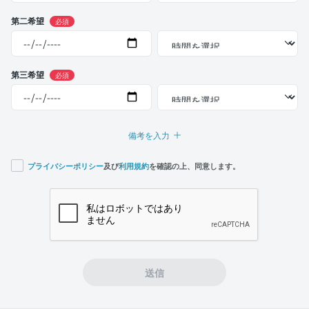
第二希望
必須
第三希望
必須
備考を入力
プライバシーポリシー
及び
利用規約
を確認の上、同意します。
If you
are a
human,
ignore
this
field
送信