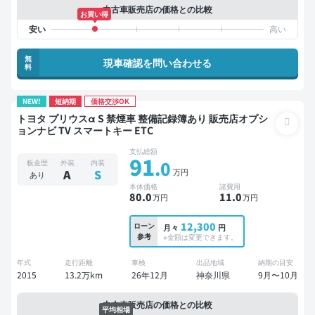
中古車販売店の価格との比較
お買い得
無
現車確認を問い合わせる
料
NEW!
短納期
価格交渉OK
トヨタ プリウスα S 禁煙車 整備記録簿あり 販売店オプシ
ョンナビ TV スマートキー ETC
支払総額
91
.0
板金歴
外装
内装
万円
A
S
あり
本体価格
諸費用
80
.0
11
.0
万円
万円
12,300
ローン
月々
円
参考
※金額は変更できます。
年式
走行距離
車検
出品地域
納期の目安
2015
13.2万km
26年12月
神奈川県
9月〜10月
中古車販売店の価格との比較
平均相場