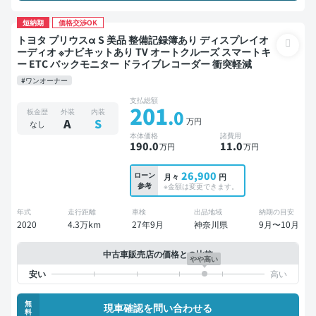
短納期
価格交渉OK
トヨタ プリウスα S 美品 整備記録簿あり ディスプレイオ
ーディオ ※ナビキットあり TV オートクルーズ スマートキ
ー ETC バックモニター ドライブレコーダー 衝突軽減
#ワンオーナー
支払総額
201
.0
板金歴
外装
内装
万円
A
S
なし
本体価格
諸費用
190
.0
11
.0
万円
万円
26,900
ローン
月々
円
参考
※金額は変更できます。
年式
走行距離
車検
出品地域
納期の目安
2020
4.3万km
27年9月
神奈川県
9月〜10月
中古車販売店の価格との比較
やや高い
無
現車確認を問い合わせる
料