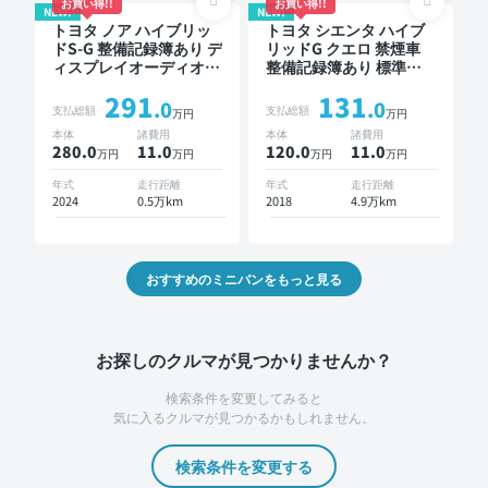
お買い得!!
お買い得!!
NEW!
乗り
NEW!
トヨタ ノア ハイブリッ
トヨタ シエンタ ハイブ
ドS-G 整備記録簿あり デ
リッドG クエロ 禁煙車
ィスプレイオーディオ ※
整備記録簿あり 標準装
ナビキットあり TV オー
備ナビ TV スマートキー
291
131
トクルーズ 3列シート ス
ETC バックモニター ド
.0
.0
支払総額
支払総額
万円
万円
マートキー バックモニ
ライブレコーダー 衝突
本体
諸費用
本体
諸費用
ター ドライブレコーダ
軽減 両側電動スライド
280.0
11
.0
120.0
11
.0
万円
万円
万円
万円
ー 衝突軽減 7人乗り
ドア
年式
走行距離
年式
走行距離
2024
0.5万km
2018
4.9万km
おすすめのミニバンをもっと見る
お探しのクルマが見つかりませんか？
検索条件を変更してみると
気に入るクルマが見つかるかもしれません。
検索条件を変更する