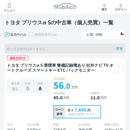
モビリコ
探す
ログイン
メニュー
トヨタ プリウスα Sの中古車（個人売買）一覧
販売中のみ
納期交渉可のみ
変更
絞り込み条件はありません。
価格交渉OK
トヨタ プリウスα S 禁煙車 整備記録簿あり 社外ナビ TV オ
ートクルーズ スマートキー ETC バックモニター
支払総額
56
.0
板金歴
外装
内装
万円
D
A
なし
本体価格
諸費用
45
.0
11
.0
万円
万円
7,600
ローン
月々
円
参考
※金額は変更できます。
年式
走行距離
車検
出品地域
納期の目安
2012
9.9万km
27年5月
神奈川県
10月〜11月