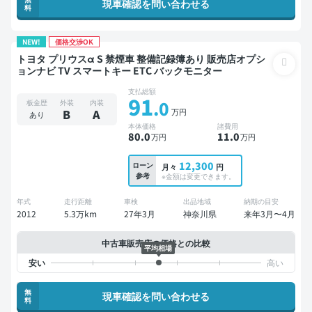
現車確認を問い合わせる
料
NEW!
価格交渉OK
トヨタ プリウスα S 禁煙車 整備記録簿あり 販売店オプシ
ョンナビ TV スマートキー ETC バックモニター
支払総額
91
.0
板金歴
外装
内装
万円
B
A
あり
本体価格
諸費用
80
.0
11
.0
万円
万円
12,300
ローン
月々
円
参考
※金額は変更できます。
年式
走行距離
車検
出品地域
納期の目安
2012
5.3万km
27年3月
神奈川県
来年3月〜4月
中古車販売店の価格との比較
平均相場
無
現車確認を問い合わせる
料