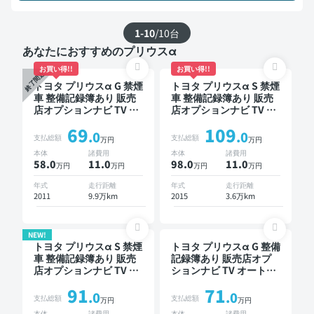
1-10
/
10
台
あなたにおすすめのプリウスα
お買い得!!
お買い得!!
終了間近
トヨタ プリウスα G 禁煙
トヨタ プリウスα S 禁煙
車 整備記録簿あり 販売
車 整備記録簿あり 販売
店オプションナビ TV ス
店オプションナビ TV ス
マートキー ETC バック
マートキー ETC バック
69
109
モニター 7人乗り
モニター
.0
.0
支払総額
支払総額
万円
万円
本体
諸費用
本体
諸費用
58.0
11
.0
98.0
11
.0
万円
万円
万円
万円
年式
走行距離
年式
走行距離
2011
9.9万km
2015
3.6万km
NEW!
トヨタ プリウスα S 禁煙
トヨタ プリウスα G 整備
車 整備記録簿あり 販売
記録簿あり 販売店オプ
店オプションナビ TV ス
ションナビ TV オートク
マートキー ETC
ルーズ 3列シート スマー
91
71
トキー ETC バックモニ
.0
.0
支払総額
支払総額
万円
万円
ター 7人乗り
本体
諸費用
本体
諸費用