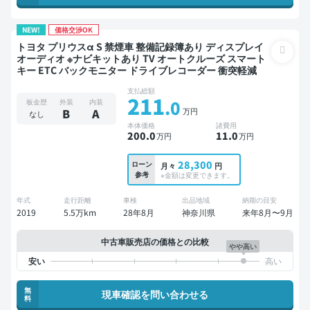
NEW!
価格交渉OK
トヨタ プリウスα S 禁煙車 整備記録簿あり ディスプレイ
オーディオ ※ナビキットあり TV オートクルーズ スマート
キー ETC バックモニター ドライブレコーダー 衝突軽減
支払総額
211
.0
板金歴
外装
内装
万円
B
A
なし
本体価格
諸費用
200
.0
11
.0
万円
万円
28,300
ローン
月々
円
参考
※金額は変更できます。
年式
走行距離
車検
出品地域
納期の目安
2019
5.5万km
28年8月
神奈川県
来年8月〜9月
中古車販売店の価格との比較
やや高い
無
現車確認を問い合わせる
料