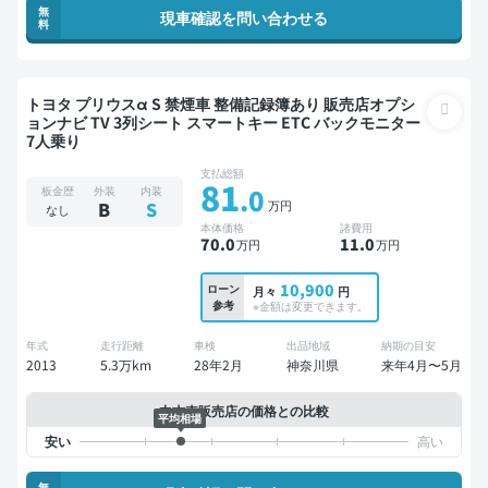
無
現車確認を問い合わせる
料
トヨタ プリウスα S 禁煙車 整備記録簿あり 販売店オプシ
ョンナビ TV 3列シート スマートキー ETC バックモニター
7人乗り
支払総額
81
.0
板金歴
外装
内装
万円
B
S
なし
本体価格
諸費用
70
.0
11
.0
万円
万円
10,900
ローン
月々
円
参考
※金額は変更できます。
年式
走行距離
車検
出品地域
納期の目安
2013
5.3万km
28年2月
神奈川県
来年4月〜5月
中古車販売店の価格との比較
平均相場
無