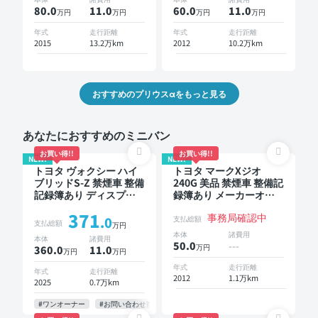
80.0
11
.0
60.0
11
.0
万円
万円
万円
万円
年式
走行距離
年式
走行距離
2015
13.2万km
2012
10.2万km
おすすめのプリウスαをもっと見る
あなたにおすすめのミニバン
お買い得!!
お買い得!!
NEW!
NEW!
トヨタ ヴォクシー ハイ
トヨタ マークXジオ
ブリッドS-Z 禁煙車 整備
240G 美品 禁煙車 整備記
記録簿あり ディスプレ
録簿あり メーカーオプ
イオーディオ TV 後席モ
ションナビ TV 3列シー
371
事務局確認中
ニター ブラインドスポ
ト スマートキー ETC バ
.0
支払総額
支払総額
万円
ットモニター デジタル
ックモニター 7人乗り
本体
諸費用
本体
諸費用
インナーミラー オート
50.0
---
万円
360.0
11
.0
万円
万円
クルーズ 3列シート スマ
ートキー ETC 電動バッ
年式
走行距離
年式
走行距離
クドア バックモニター
2012
1.1万km
2025
0.7万km
全方位カメラ ドライブ
レコーダー 衝突軽減 両
#ワンオーナー
#お問い合わせ歓迎
側電動スライドドア 7人