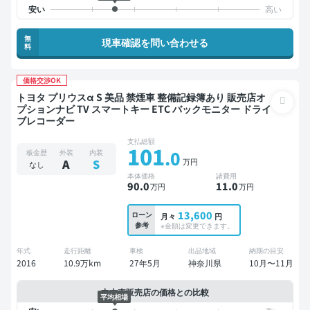
無
現車確認を問い合わせる
料
価格交渉OK
トヨタ プリウスα S 美品 禁煙車 整備記録簿あり 販売店オ
プションナビ TV スマートキー ETC バックモニター ドライ
ブレコーダー
支払総額
101
.0
板金歴
外装
内装
万円
A
S
なし
本体価格
諸費用
90
.0
11
.0
万円
万円
13,600
ローン
月々
円
参考
※金額は変更できます。
年式
走行距離
車検
出品地域
納期の目安
2016
10.9万km
27年5月
神奈川県
10月〜11月
中古車販売店の価格との比較
平均相場