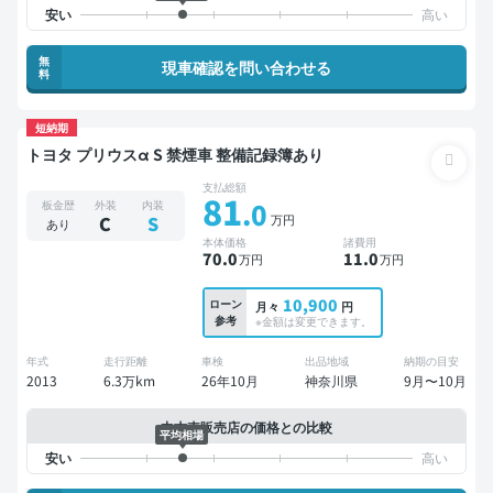
無
現車確認を問い合わせる
料
短納期
トヨタ プリウスα S 禁煙車 整備記録簿あり
支払総額
81
.0
板金歴
外装
内装
万円
C
S
あり
本体価格
諸費用
70
.0
11
.0
万円
万円
10,900
ローン
月々
円
参考
※金額は変更できます。
年式
走行距離
車検
出品地域
納期の目安
2013
6.3万km
26年10月
神奈川県
9月〜10月
中古車販売店の価格との比較
平均相場