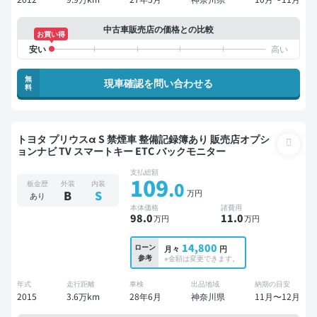
中古車販売店の価格との比較
お買い得
無
現車確認を問い合わせる
料
トヨタ プリウスα S 禁煙車 整備記録簿あり 販売店オプシ
ョンナビ TV スマートキー ETC バックモニター
支払総額
109
.0
板金歴
外装
内装
万円
B
S
あり
本体価格
諸費用
98
.0
11
.0
万円
万円
14,800
ローン
月々
円
参考
※金額は変更できます。
年式
走行距離
車検
出品地域
納期の目安
2015
3.6万km
28年6月
神奈川県
11月〜12月