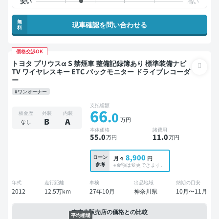
無
現車確認を問い合わせる
料
価格交渉OK
トヨタ プリウスα S 禁煙車 整備記録簿あり 標準装備ナビ
TV ワイヤレスキー ETC バックモニター ドライブレコーダ
ー
#ワンオーナー
支払総額
66
.0
板金歴
外装
内装
万円
B
A
なし
本体価格
諸費用
55
.0
11
.0
万円
万円
8,900
ローン
月々
円
参考
※金額は変更できます。
年式
走行距離
車検
出品地域
納期の目安
2012
12.5万km
27年10月
神奈川県
10月〜11月
中古車販売店の価格との比較
平均相場