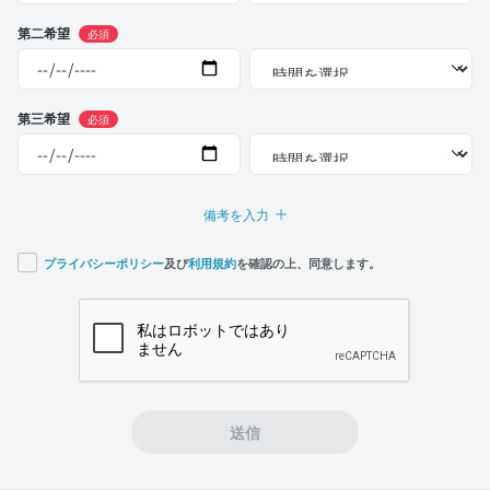
第二希望
必須
第三希望
必須
備考を入力
プライバシーポリシー
及び
利用規約
を確認の上、同意します。
If you
are a
human,
ignore
this
field
送信