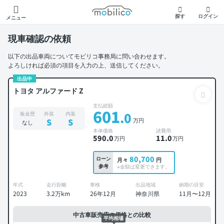
モビリコ
探す
ログイン
メニュー
現車確認の依頼
以下の出品車両についてモビリコ事務局に問い合わせます。
よろしければ必須の項目を入力の上、送信してください。
出品中
トヨタ アルファード Z
支払総額
601
.0
板金歴
外装
内装
万円
S
S
なし
本体価格
諸費用
590
.0
11
.0
万円
万円
80,700
ローン
月々
円
参考
※金額は変更できます。
年式
走行距離
車検
出品地域
納期の目安
2023
3.2万km
26年12月
神奈川県
11月〜12月
中古車販売店の価格との比較
平均相場