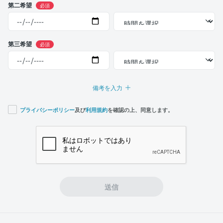
第二希望
必須
第三希望
必須
備考を入力
プライバシーポリシー
及び
利用規約
を確認の上、同意します。
If you
are a
human,
ignore
this
field
送信