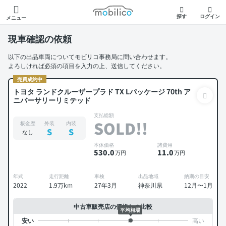
モビリコ
探す
ログイン
メニュー
現車確認の依頼
以下の出品車両についてモビリコ事務局に問い合わせます。
よろしければ必須の項目を入力の上、送信してください。
売買成約中
トヨタ ランドクルーザープラド TX Lパッケージ 70th ア
ニバーサリーリミテッド
支払総額
SOLD!!
板金歴
外装
内装
S
S
なし
本体価格
諸費用
530
.0
11
.0
万円
万円
年式
走行距離
車検
出品地域
納期の目安
2022
1.9万km
27年3月
神奈川県
12月〜1月
中古車販売店の価格との比較
平均相場