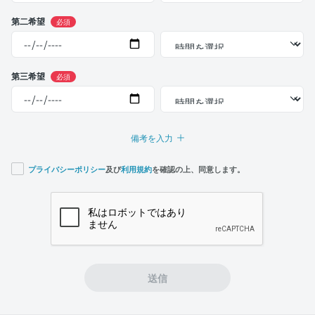
第二希望
必須
第三希望
必須
備考を入力
プライバシーポリシー
及び
利用規約
を確認の上、同意します。
If you
are a
human,
ignore
this
field
送信