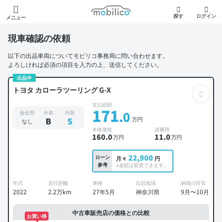
モビリコ
探す
ログイン
メニュー
現車確認の依頼
以下の出品車両についてモビリコ事務局に問い合わせます。
よろしければ必須の項目を入力の上、送信してください。
出品中
トヨタ カローラツーリング G-X
支払総額
171
.0
板金歴
外装
内装
万円
B
S
なし
本体価格
諸費用
160
.0
11
.0
万円
万円
22,900
ローン
月々
円
参考
※金額は変更できます。
年式
走行距離
車検
出品地域
納期の目安
2022
2.2万km
27年5月
神奈川県
9月〜10月
中古車販売店の価格との比較
お買い得