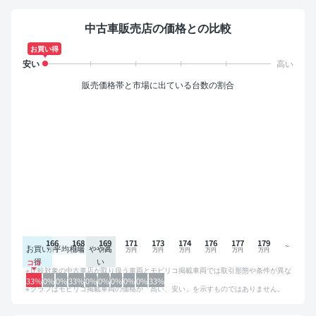
中古車販売店の価格との比較
お買い得
販売価格帯と市場に出ている台数の割合
166
168
169
171
173
174
176
177
179
お買い
平均相場
やや高
得
い
比較対象の中古車店が取り扱う車両とモビリコ掲載車両では取引形態や条件が異な
るため、グラフは参考情報です。
33%
0%
0%
33%
0%
0%
0%
0%
0%
33%
グラフはモビリコ掲載車両の価格が「高い、安い」を示すものではありません。