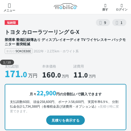
モビリコ
探す
ログイン
メニュー
9
1
短納期
トヨタ カローラツーリング G-X
禁煙車 整備記録簿あり ディスプレイオーディオ TV ワイヤレスキー バックモ
ニター 衝突軽減
9OKOE88E
2022年・2.2万km・ホワイト系
車両ID
外装 左前
1
/
10
支払総額
本体価格
諸費用
171
.0
160
11
.0
.0
万円
万円
万円
22,900
月々
円の分割払いで購入できます
支払回数60回、 頭金258,600円、 ボーナス58,600円、 実質年率6.9％、 分割
払金合計1,734,388円（各種税金及び諸費用・オプション込）
※見積り時に変
更できます。
見積りを表示する