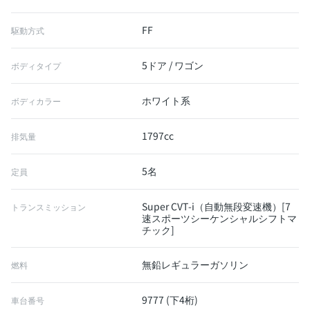
FF
駆動方式
5ドア / ワゴン
ボディタイプ
ホワイト系
ボディカラー
1797cc
排気量
5名
定員
Super CVT-i（自動無段変速機）[7
トランスミッション
速スポーツシーケンシャルシフトマ
チック]
無鉛レギュラーガソリン
燃料
9777 (下4桁)
車台番号