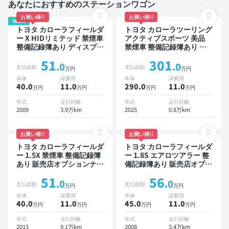
あなたにおすすめのステーションワゴン
お買い得!!
お買い得!!
NEW!
トヨタ カローラフィールダ
トヨタ カローラツーリング
ー X HIDリミテッド 禁煙車
アクティブスポーツ 美品
整備記録簿あり ディスプレ
禁煙車 整備記録簿あり デ
イオーディオ ※ナビキット
ィスプレイオーディオ ※ナ
51
301
あり TV ワイヤレスキー
ビキットあり TV ブライン
.0
.0
支払総額
支払総額
万円
万円
ドスポットモニター オート
本体
諸費用
本体
諸費用
クルーズ スマートキー
40.0
11
.0
290.0
11
.0
万円
万円
万円
万円
ETC バックモニター ドラ
イブレコーダー 衝突軽減
年式
走行距離
年式
走行距離
2009
3.9万km
2025
0.8万km
お買い得!!
お買い得!!
トヨタ カローラフィールダ
トヨタ カローラフィールダ
ー 1.5X 禁煙車 整備記録簿
ー 1.8S エアロツアラー 整
あり 販売店オプションナビ
備記録簿あり 販売店オプシ
TV ワイヤレスキー ETC バ
ョンナビ スマートキー
51
56
ックモニター ドライブレコ
ETC バックモニター
.0
.0
支払総額
支払総額
万円
万円
ーダー
本体
諸費用
本体
諸費用
40.0
11
.0
45.0
11
.0
万円
万円
万円
万円
年式
走行距離
年式
走行距離
2013
9.1万km
2008
3.4万km