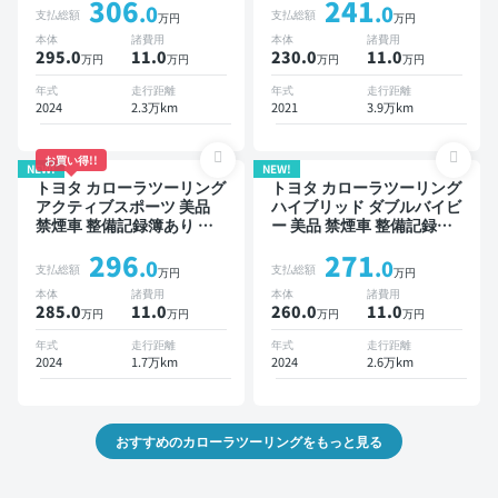
306
241
ビキットあり TV ブライン
ナビキットあり オートクル
.0
.0
支払総額
支払総額
万円
万円
ドスポットモニター オート
ーズ スマートキー ETC バ
本体
諸費用
本体
諸費用
クルーズ スマートキー
ックモニター ドライブレコ
295.0
11
.0
230.0
11
.0
万円
万円
万円
万円
ETC バックモニター ドラ
ーダー 衝突軽減
イブレコーダー 衝突軽減
年式
走行距離
年式
走行距離
2024
2.3万km
2021
3.9万km
お買い得!!
NEW!
NEW!
トヨタ カローラツーリング
トヨタ カローラツーリング
アクティブスポーツ 美品
ハイブリッド ダブルバイビ
禁煙車 整備記録簿あり デ
ー 美品 禁煙車 整備記録簿
ィスプレイオーディオ ※ナ
あり ディスプレイオーディ
296
271
ビキットあり ブラインドス
オ ※ナビキットあり TV ブ
.0
.0
支払総額
支払総額
万円
万円
ポットモニター オートクル
ラインドスポットモニター
本体
諸費用
本体
諸費用
ーズ スマートキー ETC バ
オートクルーズ スマートキ
285.0
11
.0
260.0
11
.0
万円
万円
万円
万円
ックモニター ドライブレコ
ー ETC バックモニター ド
ーダー 衝突軽減
ライブレコーダー 衝突軽減
年式
走行距離
年式
走行距離
2024
1.7万km
2024
2.6万km
おすすめのカローラツーリングをもっと見る