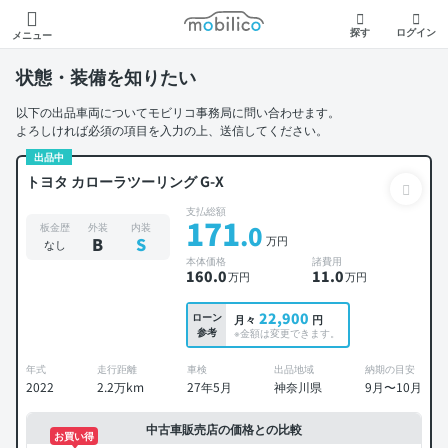
モビリコ
探す
ログイン
メニュー
状態・装備を知りたい
以下の出品車両についてモビリコ事務局に問い合わせます。
よろしければ必須の項目を入力の上、送信してください。
出品中
トヨタ カローラツーリング G-X
支払総額
171
.0
板金歴
外装
内装
万円
B
S
なし
本体価格
諸費用
160
.0
11
.0
万円
万円
22,900
ローン
月々
円
参考
※金額は変更できます。
年式
走行距離
車検
出品地域
納期の目安
2022
2.2万km
27年5月
神奈川県
9月〜10月
中古車販売店の価格との比較
お買い得