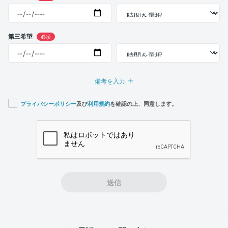
第三希望
必須
備考を入力
プライバシーポリシー
及び
利用規約
を確認の上、同意します。
If you
are a
human,
ignore
this
field
送信