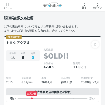
モビリコ
探す
ログイン
メニュー
現車確認の依頼
以下の出品車両についてモビリコ事務局に問い合わせます。
よろしければ必須の項目を入力の上、送信してください。
売買成約中
トヨタ アクア S
支払総額
SOLD!!
板金歴
外装
内装
B
S
なし
本体価格
諸費用
42
.0
11
.0
万円
万円
年式
走行距離
車検
出品地域
納期の目安
2015
8.8万km
26年1月
神奈川県
25年8月〜9月
中古車販売店の価格との比較
お買い得