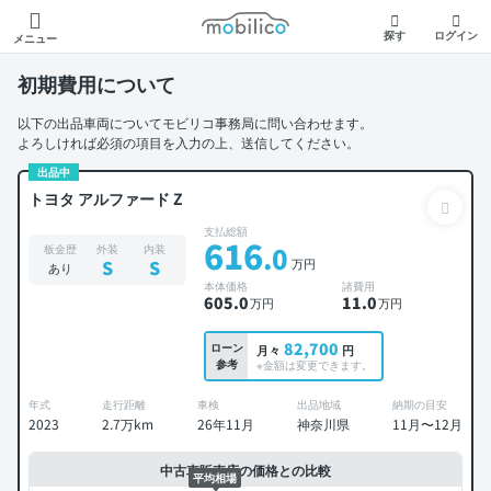
モビリコ
探す
ログイン
メニュー
初期費用について
以下の出品車両についてモビリコ事務局に問い合わせます。
よろしければ必須の項目を入力の上、送信してください。
出品中
トヨタ アルファード Z
支払総額
616
.0
板金歴
外装
内装
万円
S
S
あり
本体価格
諸費用
605
.0
11
.0
万円
万円
82,700
ローン
月々
円
参考
※金額は変更できます。
年式
走行距離
車検
出品地域
納期の目安
2023
2.7万km
26年11月
神奈川県
11月〜12月
中古車販売店の価格との比較
平均相場