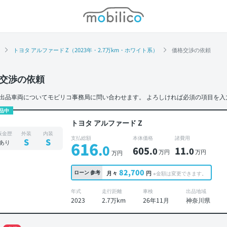
モビリコ
トヨタ アルファード Z（2023年・2.7万km・ホワイト系）
価格交渉の依頼
交渉の依頼
出品車両についてモビリコ事務局に問い合わせます。
よろしければ必須の項目を入
品中
トヨタ アルファード Z
板金歴
外装
内装
支払総額
本体価格
諸費用
S
S
あり
616
.0
605
11
.0
.0
万円
万円
万円
82,700
ローン
参考
月々
円
※金額は変更できます。
年式
走行距離
車検
出品地域
2023
2.7万km
26年11月
神奈川県