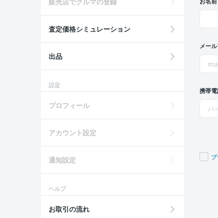
販売店でクルマの登録
お名前
査定価格シミュレーション
メール
出品
設定
携帯電
プロフィール
アカウント設定
プ
通知設定
If you
are a
ヘルプ
huma
ignor
お取引の流れ
this