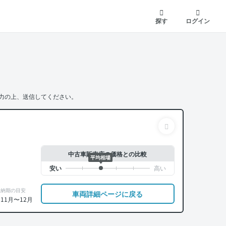
探す
ログイン
力の上、送信してください。
中古車販売店の価格との比較
平均相場
納期の目安
車両詳細ページに戻る
11月〜12月