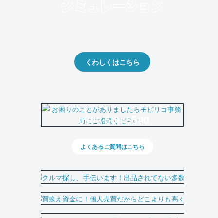
クルマの将来的な価値を予測！
出品や下取りの際の参考に。
くわしくはこちら
0800-500-5500
よくあるご質問はこちら