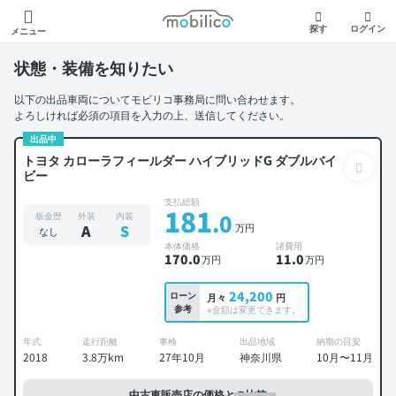
モビリコ
探す
ログイン
メニュー
状態・装備を知りたい
以下の出品車両についてモビリコ事務局に問い合わせます。
よろしければ必須の項目を入力の上、送信してください。
出品中
トヨタ カローラフィールダー ハイブリッドG ダブルバイ
ビー
支払総額
181
.0
板金歴
外装
内装
万円
A
S
なし
本体価格
諸費用
170
.0
11
.0
万円
万円
24,200
ローン
月々
円
参考
※金額は変更できます。
年式
走行距離
車検
出品地域
納期の目安
2018
3.8万km
27年10月
神奈川県
10月〜11月
中古車販売店の価格との比較