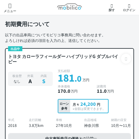
モビリコ
探す
ログイン
メニュー
初期費用について
以下の出品車両についてモビリコ事務局に問い合わせます。
よろしければ必須の項目を入力の上、送信してください。
出品中
トヨタ カローラフィールダー ハイブリッドG ダブルバイ
ビー
支払総額
181
.0
板金歴
外装
内装
万円
A
S
なし
本体価格
諸費用
170
.0
11
.0
万円
万円
24,200
ローン
月々
円
参考
※金額は変更できます。
年式
走行距離
車検
出品地域
納期の目安
2018
3.8万km
27年10月
神奈川県
10月〜11月
中古車販売店の価格との比較