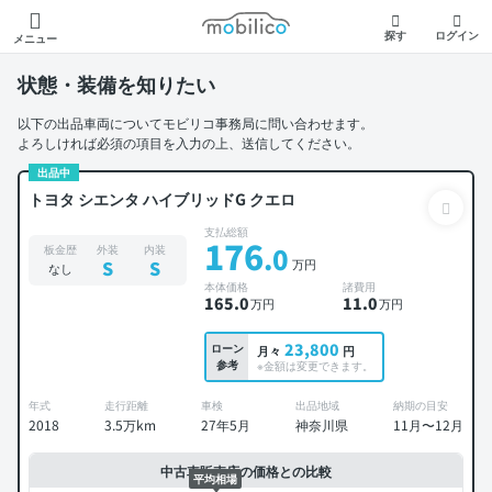
モビリコ
探す
ログイン
メニュー
状態・装備を知りたい
以下の出品車両についてモビリコ事務局に問い合わせます。
よろしければ必須の項目を入力の上、送信してください。
出品中
トヨタ シエンタ ハイブリッドG クエロ
支払総額
176
.0
板金歴
外装
内装
万円
S
S
なし
本体価格
諸費用
165
.0
11
.0
万円
万円
23,800
ローン
月々
円
参考
※金額は変更できます。
年式
走行距離
車検
出品地域
納期の目安
2018
3.5万km
27年5月
神奈川県
11月〜12月
中古車販売店の価格との比較
平均相場