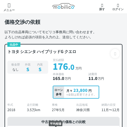
モビリコ
探す
ログイン
メニュー
価格交渉の依頼
以下の出品車両についてモビリコ事務局に問い合わせます。
よろしければ必須の項目を入力の上、送信してください。
出品中
トヨタ シエンタ ハイブリッドG クエロ
支払総額
176
.0
板金歴
外装
内装
万円
S
S
なし
本体価格
諸費用
165
.0
11
.0
万円
万円
23,800
ローン
月々
円
参考
※金額は変更できます。
年式
走行距離
車検
出品地域
納期の目安
2018
3.5万km
27年5月
神奈川県
11月〜12月
中古車販売店の価格との比較
平均相場