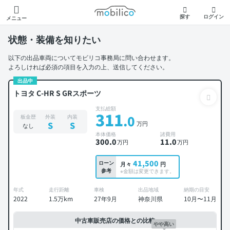
モビリコ
探す
ログイン
メニュー
状態・装備を知りたい
以下の出品車両についてモビリコ事務局に問い合わせます。
よろしければ必須の項目を入力の上、送信してください。
出品中
トヨタ C-HR S GRスポーツ
支払総額
311
.0
板金歴
外装
内装
万円
S
S
なし
本体価格
諸費用
300
.0
11
.0
万円
万円
41,500
ローン
月々
円
参考
※金額は変更できます。
年式
走行距離
車検
出品地域
納期の目安
2022
1.5万km
27年9月
神奈川県
10月〜11月
中古車販売店の価格との比較
やや高い