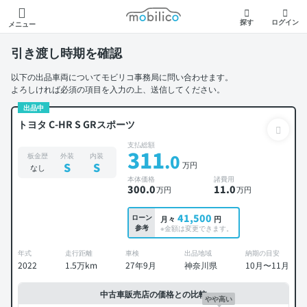
モビリコ
探す
ログイン
メニュー
引き渡し時期を確認
以下の出品車両についてモビリコ事務局に問い合わせます。
よろしければ必須の項目を入力の上、送信してください。
出品中
トヨタ C-HR S GRスポーツ
支払総額
311
.0
板金歴
外装
内装
万円
S
S
なし
本体価格
諸費用
300
.0
11
.0
万円
万円
41,500
ローン
月々
円
参考
※金額は変更できます。
年式
走行距離
車検
出品地域
納期の目安
2022
1.5万km
27年9月
神奈川県
10月〜11月
中古車販売店の価格との比較
やや高い