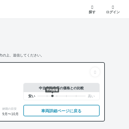
探す
ログイン
力の上、送信してください。
中古車販売店の価格との比較
平均相場
納期の目安
車両詳細ページに戻る
9月〜10月