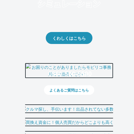
クルマの将来的な価値を予測！
出品や下取りの際の参考に。
くわしくはこちら
0800-500-5500
よくあるご質問はこちら