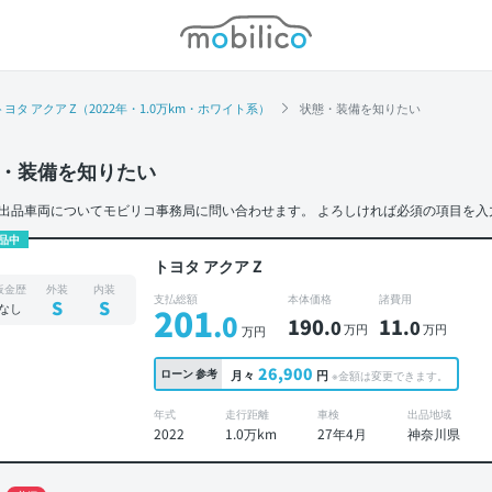
モビリコ
トヨタ アクア Z（2022年・1.0万km・ホワイト系）
状態・装備を知りたい
・装備を知りたい
出品車両についてモビリコ事務局に問い合わせます。
よろしければ必須の項目を入
品中
トヨタ アクア Z
板金歴
外装
内装
支払総額
本体価格
諸費用
S
S
なし
201
.0
190
11
.0
.0
万円
万円
万円
26,900
ローン
参考
月々
円
※金額は変更できます。
年式
走行距離
車検
出品地域
2022
1.0万km
27年4月
神奈川県