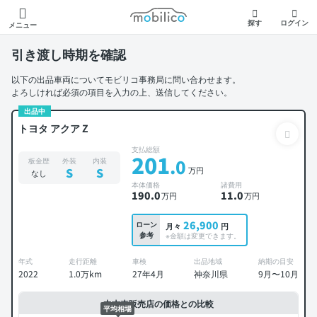
モビリコ
探す
ログイン
メニュー
引き渡し時期を確認
以下の出品車両についてモビリコ事務局に問い合わせます。
よろしければ必須の項目を入力の上、送信してください。
出品中
トヨタ アクア Z
支払総額
201
.0
板金歴
外装
内装
万円
S
S
なし
本体価格
諸費用
190
.0
11
.0
万円
万円
26,900
ローン
月々
円
参考
※金額は変更できます。
年式
走行距離
車検
出品地域
納期の目安
2022
1.0万km
27年4月
神奈川県
9月〜10月
中古車販売店の価格との比較
平均相場