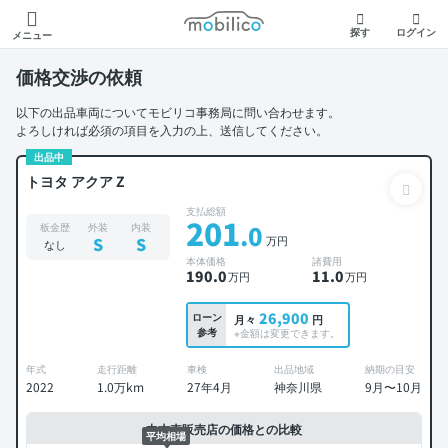
モビリコ
探す
ログイン
メニュー
価格交渉の依頼
以下の出品車両についてモビリコ事務局に問い合わせます。
よろしければ必須の項目を入力の上、送信してください。
出品中
トヨタ アクア Z
支払総額
201
.0
板金歴
外装
内装
万円
S
S
なし
本体価格
諸費用
190
.0
11
.0
万円
万円
26,900
ローン
月々
円
参考
※金額は変更できます。
年式
走行距離
車検
出品地域
納期の目安
2022
1.0万km
27年4月
神奈川県
9月〜10月
中古車販売店の価格との比較
平均相場