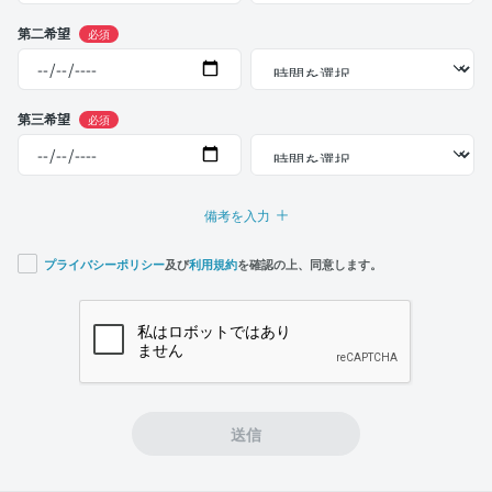
第二希望
必須
第三希望
必須
備考を入力
プライバシーポリシー
及び
利用規約
を確認の上、同意します。
If you
are a
human,
ignore
this
field
送信