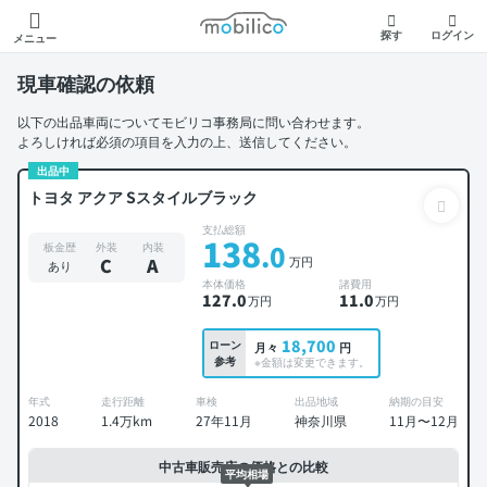
モビリコ
探す
ログイン
メニュー
現車確認の依頼
以下の出品車両についてモビリコ事務局に問い合わせます。
よろしければ必須の項目を入力の上、送信してください。
出品中
トヨタ アクア Sスタイルブラック
支払総額
138
.0
板金歴
外装
内装
万円
C
A
あり
本体価格
諸費用
127
.0
11
.0
万円
万円
18,700
ローン
月々
円
参考
※金額は変更できます。
年式
走行距離
車検
出品地域
納期の目安
2018
1.4万km
27年11月
神奈川県
11月〜12月
中古車販売店の価格との比較
平均相場