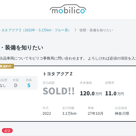
モビリコ
トヨタ アクア Z（2022年・3.1万km・ブルー系）
状態・装備を知りたい
・装備を知りたい
出品車両についてモビリコ事務局に問い合わせます。
よろしければ必須の項目を入
買成約中
トヨタ アクア Z
板金歴
外装
内装
支払総額
本体価格
諸費用
D
S
なし
SOLD!!
120
11
.0
.0
万円
万円
年式
走行距離
車検
出品地域
2022
3.1万km
27年10月
神奈川県
必須