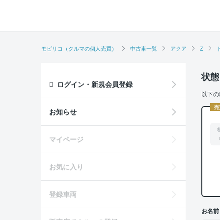
モビリコ（クルマの個人売買）
中古車一覧
アクア
Z
状態
ログイン・新規会員登録
以下の
売
お知らせ
マイページ
お気に入り
登録車両
お名前