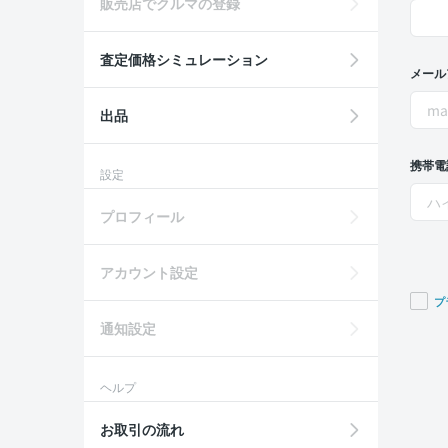
販売店でクルマの登録
査定価格シミュレーション
メール
出品
携帯電
設定
プロフィール
アカウント設定
プ
通知設定
If you
are a
huma
ヘルプ
ignor
this
お取引の流れ
field