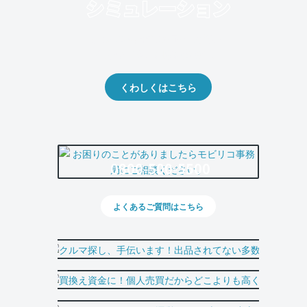
クルマの将来的な価値を予測！
出品や下取りの際の参考に。
くわしくはこちら
0800-500-5500
よくあるご質問はこちら