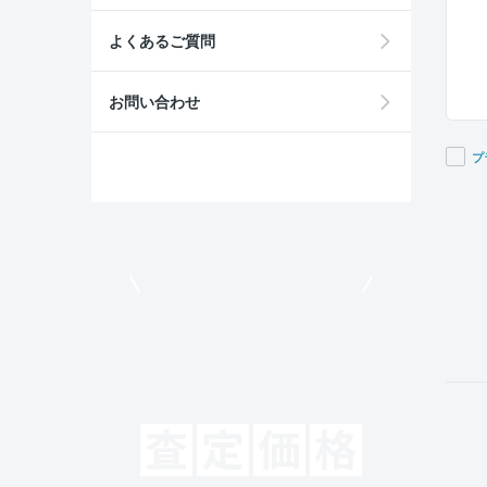
よくあるご質問
お問い合わせ
プ
If you
are a
huma
ignor
モビリコでクルマを売りたい方
this
field