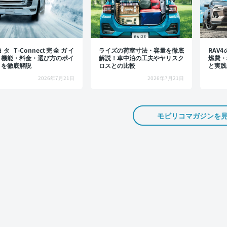
タ T-Connect完全ガイ
ライズの荷室寸法・容量を徹底
RAV
：機能・料金・選び方のポイ
解説！車中泊の工夫やヤリスク
燃費・
トを徹底解説
ロスとの比較
と実践
2026年7月21日
2026年7月21日
モビリコマガジンを