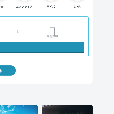
ンタ
エスクァイア
ライズ
C-HR
走行距離
る