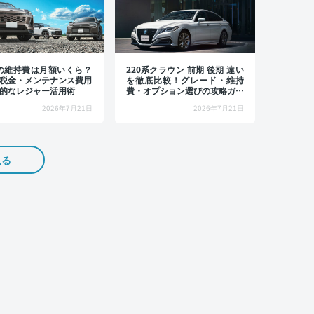
4の維持費は月額いくら？
220系クラウン 前期 後期 違い
税金・メンテナンス費用
を徹底比較！グレード・維持
的なレジャー活用術
費・オプション選びの攻略ガイ
ド
2026年7月21日
2026年7月21日
見る