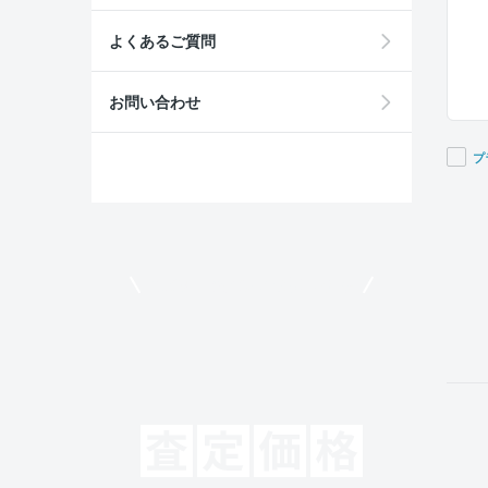
よくあるご質問
お問い合わせ
プ
If you
are a
huma
ignor
モビリコでクルマを売りたい方
this
field