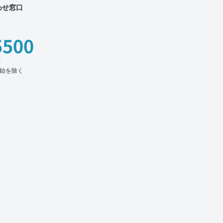
わせ窓口
5500
時
始を除く