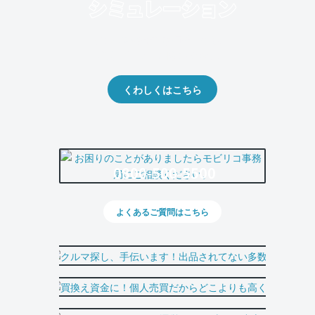
クルマの将来的な価値を予測！
出品や下取りの際の参考に。
くわしくはこちら
0800-500-5500
よくあるご質問はこちら