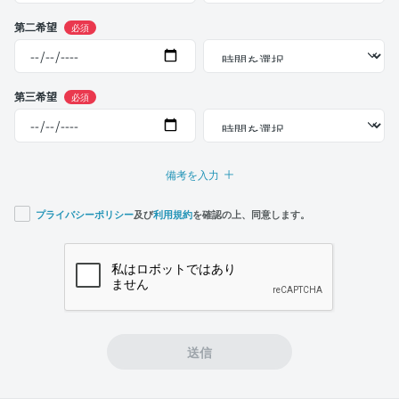
第二希望
必須
第三希望
必須
備考を入力
プライバシーポリシー
及び
利用規約
を確認の上、同意します。
If you
are a
human,
ignore
this
field
送信