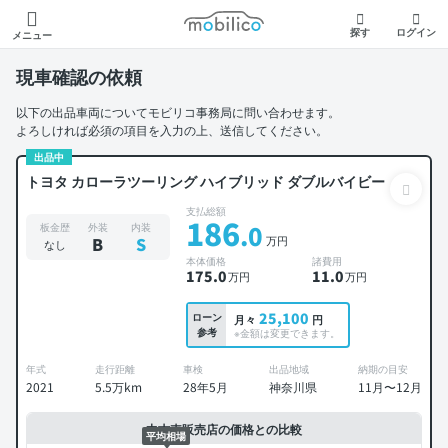
モビリコ
探す
ログイン
メニュー
現車確認の依頼
以下の出品車両についてモビリコ事務局に問い合わせます。
よろしければ必須の項目を入力の上、送信してください。
出品中
トヨタ カローラツーリング ハイブリッド ダブルバイビー
支払総額
186
.0
板金歴
外装
内装
万円
B
S
なし
本体価格
諸費用
175
.0
11
.0
万円
万円
25,100
ローン
月々
円
参考
※金額は変更できます。
年式
走行距離
車検
出品地域
納期の目安
2021
5.5万km
28年5月
神奈川県
11月〜12月
中古車販売店の価格との比較
平均相場