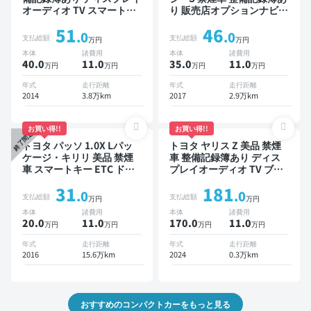
オーディオ TV スマートキ
り 販売店オプションナビ
ー ETC バックモニター
TV スマートキー ETC バッ
51
46
クモニター ドライブレコー
.0
.0
支払総額
支払総額
万円
万円
ダー 衝突軽減
本体
諸費用
本体
諸費用
40.0
11
.0
35.0
11
.0
万円
万円
万円
万円
年式
走行距離
年式
走行距離
2014
3.8万km
2017
2.9万km
お買い得!!
お買い得!!
終了間近
トヨタ パッソ 1.0X Lパッ
トヨタ ヤリス Z 美品 禁煙
ケージ・キリリ 美品 禁煙
車 整備記録簿あり ディス
車 スマートキー ETC ドラ
プレイオーディオ TV ブラ
イブレコーダー
インドスポットモニター オ
31
181
ートクルーズ スマートキー
.0
.0
支払総額
支払総額
万円
万円
ETC バックモニター 全方
本体
諸費用
本体
諸費用
位カメラ ドライブレコーダ
20.0
11
.0
170.0
11
.0
万円
万円
万円
万円
ー 衝突軽減
年式
走行距離
年式
走行距離
2016
15.6万km
2024
0.3万km
おすすめのコンパクトカーをもっと見る