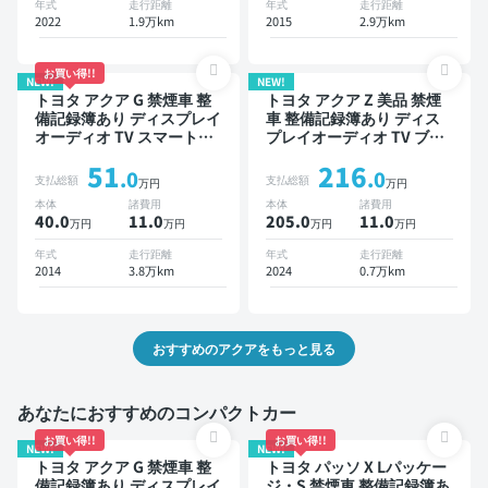
年式
走行距離
年式
走行距離
2022
1.9万km
2015
2.9万km
お買い得!!
NEW!
NEW!
トヨタ アクア G 禁煙車 整
トヨタ アクア Z 美品 禁煙
備記録簿あり ディスプレイ
車 整備記録簿あり ディス
オーディオ TV スマートキ
プレイオーディオ TV ブラ
ー ETC バックモニター
インドスポットモニター オ
51
216
ートクルーズ スマートキー
.0
.0
支払総額
支払総額
万円
万円
ETC バックモニター 全方
本体
諸費用
本体
諸費用
位カメラ ドライブレコーダ
40.0
11
.0
205.0
11
.0
万円
万円
万円
万円
ー 衝突軽減
年式
走行距離
年式
走行距離
2014
3.8万km
2024
0.7万km
おすすめのアクアをもっと見る
あなたにおすすめのコンパクトカー
お買い得!!
お買い得!!
NEW!
NEW!
トヨタ アクア G 禁煙車 整
トヨタ パッソ X Lパッケー
備記録簿あり ディスプレイ
ジ・S 禁煙車 整備記録簿あ