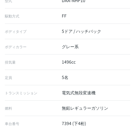
DAA-NHP10
型式
FF
駆動方式
5ドア / ハッチバック
ボディタイプ
グレー系
ボディカラー
1496cc
排気量
5名
定員
電気式無段変速機
トランスミッション
無鉛レギュラーガソリン
燃料
7394 (下4桁)
車台番号