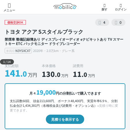
モビリコ
探す
ログイン
メニュー
4
0
価格交渉OK
トヨタ アクア Sスタイルブラック
禁煙車 整備記録簿あり ディスプレイオーディオ ※ナビキットあり TV スマー
トキー ETC バックモニター ドライブレコーダー
N3YSXCX7
2020年・2.0万km・グレー系
車両ID
外装 左前
1
/
14
支払総額
本体価格
諸費用
141
.0
130
11
.0
.0
万円
万円
万円
19,000
月々
円の分割払いで購入できます
支払回数60回、 頭金213,600円、 ボーナス48,400円、 実質年率6.9％、 分割
払金合計1,434,381円（各種税金及び諸費用・オプション込）
※見積り時に変
更できます。
見積りを表示する