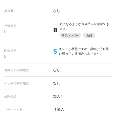
なし
板金歴
気になるような傷や凹みが確認でき
外装状態
B
ます。
リアバンパー
右側
S
キレイな状態ですが、微細な汚れ等
内装状態
が残っている場合もあります。
なし
車内での喫煙履歴
なし
ペットの乗車履歴
加入可
修理保証
リ済込
リサイクル料