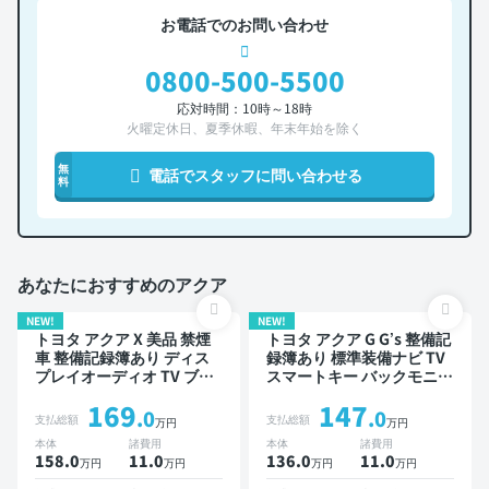
お電話でのお問い合わせ
0800-500-5500
応対時間：10時～18時
火曜定休日、夏季休暇、年末年始を除く
無
電話でスタッフに問い合わせる
料
あなたにおすすめのアクア
NEW!
NEW!
トヨタ アクア X 美品 禁煙
トヨタ アクア G G’s 整備記
車 整備記録簿あり ディス
録簿あり 標準装備ナビ TV
プレイオーディオ TV ブラ
スマートキー バックモニタ
インドスポットモニター ス
ー
169
147
マートキー ETC バックモ
.0
.0
支払総額
支払総額
万円
万円
ニター 全方位カメラ 衝突
本体
諸費用
本体
諸費用
軽減
158.0
11
.0
136.0
11
.0
万円
万円
万円
万円