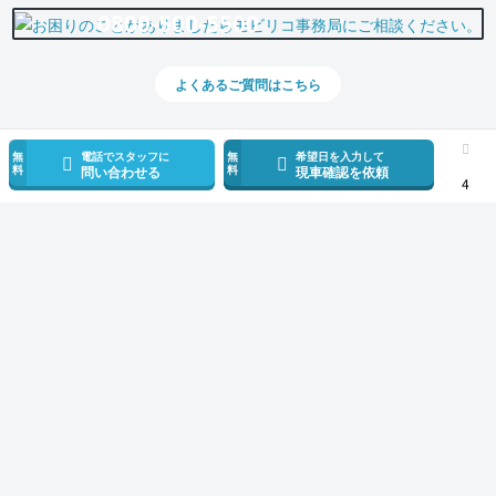
0800-500-5500
よくあるご質問はこちら
無
電話でスタッフに
無
希望日を入力して
料
料
問い合わせる
現車確認を依頼
4
スマホで新着情報を見逃さない
公式アプリを無料ダウンロード
モビリコ（クルマの個人売買）
中古車一覧
アクア
Sスタイルブラック