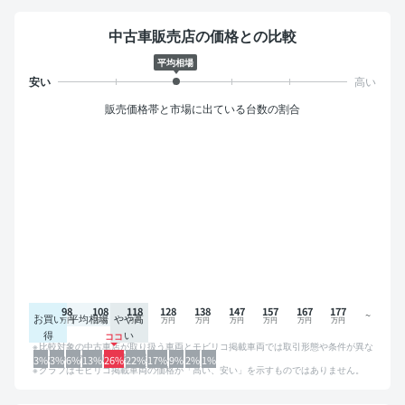
中古車販売店の価格との比較
平均相場
販売価格帯と市場に出ている台数の割合
98
108
118
128
138
147
157
167
177
お買い
平均相場
やや高
得
い
比較対象の中古車店が取り扱う車両とモビリコ掲載車両では取引形態や条件が異な
るため、グラフは参考情報です。
3%
3%
6%
13%
26%
22%
17%
9%
2%
1%
グラフはモビリコ掲載車両の価格が「高い、安い」を示すものではありません。