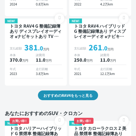
減
2024
0.8万km
2022
4.2万km
NEW!
NEW!
トヨタ RAV4 G 整備記録簿
トヨタ RAV4 ハイブリッド
あり ディスプレイオーディ
G 整備記録簿あり ディスプ
オ ※ナビキットあり TV ブ
レイオーディオ ※ナビキッ
ラインドスポットモニター
トあり ブラインドスポット
381
261
オートクルーズ スマートキ
モニター オートクルーズ
.0
.0
支払総額
支払総額
万円
万円
ー ETC 電動バックドア バ
スマートキー ETC 電動バ
本体
諸費用
本体
諸費用
ックモニター 全方位カメラ
ックドア バックモニター
370.0
11
.0
250.0
11
.0
万円
万円
万円
万円
ドライブレコーダー 衝突軽
全方位カメラ ドライブレコ
減
ーダー 衝突軽減
年式
走行距離
年式
走行距離
2023
3.8万km
2021
12.1万km
おすすめのRAV4をもっと見る
あなたにおすすめのSUV・クロカン
お買い得!!
お買い得!!
NEW!
NEW!
トヨタ ハリアーハイブリッ
トヨタ カローラクロス Z 美
ド G 禁煙車 整備記録簿あ
品 禁煙車 整備記録簿あり