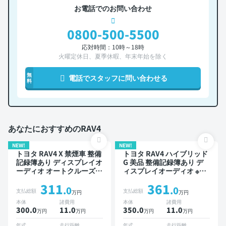
お電話でのお問い合わせ
0800-500-5500
応対時間：10時～18時
火曜定休日、夏季休暇、年末年始を除く
無
電話でスタッフに問い合わせる
料
あなたにおすすめのRAV4
NEW!
NEW!
トヨタ RAV4 X 禁煙車 整備
トヨタ RAV4 ハイブリッド
記録簿あり ディスプレイオ
G 美品 整備記録簿あり デ
ーディオ オートクルーズ
ィスプレイオーディオ ※ナ
スマートキー ETC バック
ビキットあり TV ブライン
311
361
モニター ドライブレコーダ
ドスポットモニター オート
.0
.0
支払総額
支払総額
万円
万円
ー フルエアロ 衝突軽減
クルーズ スマートキー
本体
諸費用
本体
諸費用
ETC 電動バックドア バッ
300.0
11
.0
350.0
11
.0
万円
万円
万円
万円
クモニター 全方位カメラ
ドライブレコーダー 衝突軽
年式
走行距離
年式
走行距離