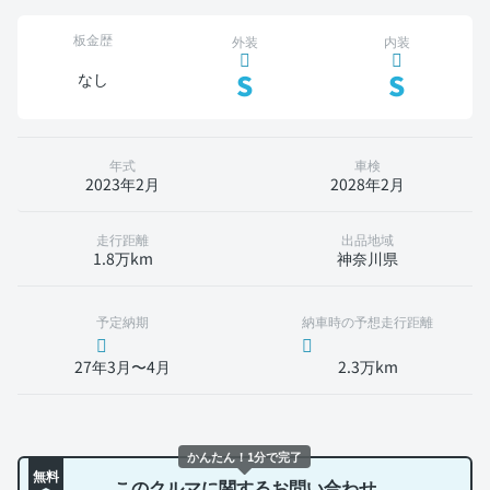
板金歴
外装
内装
S
S
なし
年式
車検
2023年2月
2028年2月
走行距離
出品地域
1.8万km
神奈川県
予定納期
納車時の予想走行距離
27年3月〜4月
2.3万km
かんたん！1分で完了
無料
このクルマに関するお問い合わせ