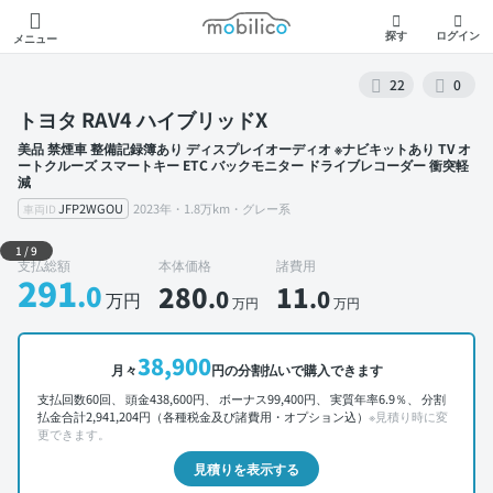
モビリコ
探す
ログイン
メニュー
22
0
トヨタ RAV4 ハイブリッドX
美品 禁煙車 整備記録簿あり ディスプレイオーディオ ※ナビキットあり TV オ
ートクルーズ スマートキー ETC バックモニター ドライブレコーダー 衝突軽
減
JFP2WGOU
2023年・1.8万km・グレー系
車両ID
外装 左前
1
/
9
支払総額
本体価格
諸費用
291
.0
280
11
.0
.0
万円
万円
万円
38,900
月々
円の分割払いで購入できます
支払回数60回、 頭金438,600円、 ボーナス99,400円、 実質年率6.9％、 分割
払金合計2,941,204円（各種税金及び諸費用・オプション込）
※見積り時に変
更できます。
見積りを表示する