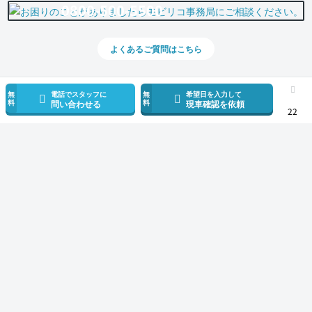
0800-500-5500
よくあるご質問はこちら
無
電話でスタッフに
無
希望日を入力して
料
料
問い合わせる
現車確認を依頼
22
スマホで新着情報を見逃さない
公式アプリを無料ダウンロード
モビリコ（クルマの個人売買）
中古車一覧
RAV4
ハイブリッドX
ト
サービス規約とその他情報