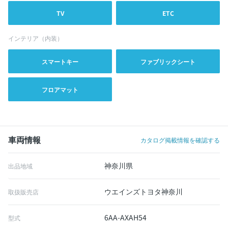
TV
ETC
インテリア（内装）
スマートキー
ファブリックシート
フロアマット
車両情報
カタログ掲載情報を確認する
神奈川県
出品地域
ウエインズトヨタ神奈川
取扱販売店
6AA-AXAH54
型式