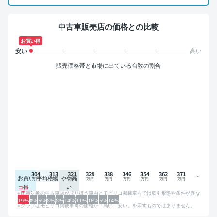
中古車販売店の価格との比較
お買い得
販売価格帯と市場に出ている台数の割合
304
313
321
329
338
346
354
362
371
お買い
平均相場
やや高
得
い
比較対象の中古車店が取り扱う車両とモビリコ掲載車両では取引形態や条件が異な
るため、グラフは参考情報です。
19%
0%
5%
8%
8%
14%
11%
16%
5%
14%
グラフはモビリコ掲載車両の価格が「高い、安い」を示すものではありません。