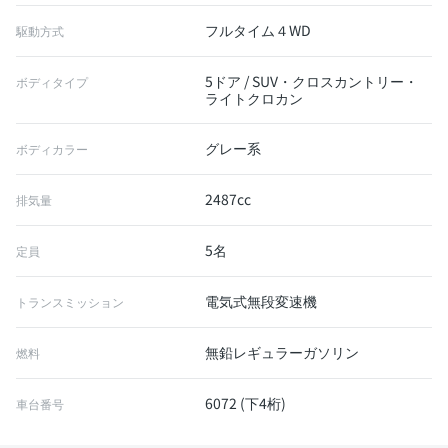
フルタイム４WD
駆動方式
5ドア / SUV・クロスカントリー・
ボディタイプ
ライトクロカン
グレー系
ボディカラー
2487cc
排気量
5名
定員
電気式無段変速機
トランスミッション
無鉛レギュラーガソリン
燃料
6072 (下4桁)
車台番号