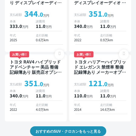
り ディスプレイオーディオ
ディスプレイオーディオ ※
TV ブラインドスポットモ
ナビキットあり ブラインド
344
351
ニター デジタルインナーミ
スポットモニター オートク
.0
.0
支払総額
支払総額
万円
万円
ラー オートクルーズ ワイ
ルーズ スマートキー ETC
本体
諸費用
本体
諸費用
ヤレスキー ETC 電動バッ
電動バックドア バックモニ
333.0
11
.0
340.0
11
.0
万円
万円
万円
万円
クドア バックモニター 全
ター 全方位カメラ ドライ
方位カメラ ドライブレコー
ブレコーダー 衝突軽減
年式
走行距離
年式
走行距離
ダー 衝突軽減
2025
0.6万km
2022
0.9万km
お買い得!!
お買い得!!
トヨタ RAV4 ハイブリッド
トヨタ ハリアーハイブリッ
アドベンチャー 美品 整備
ド エレガンス 禁煙車 整備
記録簿あり 販売店オプショ
記録簿あり メーカーオプシ
ンナビ TV ブラインドスポ
ョンナビ TV スマートキー
351
121
ットモニター デジタルイン
ETC バックモニター ドラ
.0
.0
支払総額
支払総額
万円
万円
ナーミラー オートクルーズ
イブレコーダー
本体
諸費用
本体
諸費用
スマートキー ETC バック
340.0
11
.0
110.0
11
.0
万円
万円
万円
万円
モニター ドライブレコーダ
ー 衝突軽減
年式
走行距離
年式
走行距離
2022
4.0万km
2014
14.6万km
おすすめのSUV・クロカンをもっと見る