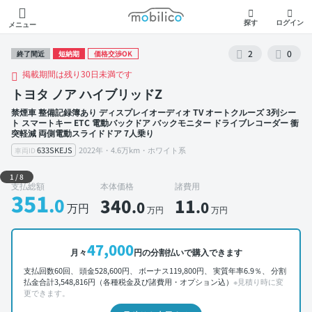
モビリコ
探す
ログイン
メニュー
2
0
終了間近
短納期
価格交渉OK
掲載期間は残り30日未満です
トヨタ ノア ハイブリッドZ
禁煙車 整備記録簿あり ディスプレイオーディオ TV オートクルーズ 3列シー
ト スマートキー ETC 電動バックドア バックモニター ドライブレコーダー 衝
突軽減 両側電動スライドドア 7人乗り
633SKEJS
2022年・4.6万km・ホワイト系
車両ID
外装 左前
1
/
8
支払総額
本体価格
諸費用
351
.0
340
11
.0
.0
万円
万円
万円
47,000
月々
円の分割払いで購入できます
支払回数60回、 頭金528,600円、 ボーナス119,800円、 実質年率6.9％、 分割
払金合計3,548,816円（各種税金及び諸費用・オプション込）
※見積り時に変
更できます。