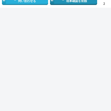
料
料
問い合わせる
現車確認を依頼
2
スマホで新着情報を見逃さない
公式アプリを無料ダウンロード
モビリコ（クルマの個人売買）
中古車一覧
ノア
ハイブリッドZ
トヨ
サービス規約とその他情報
販売可能エリア
運営会社