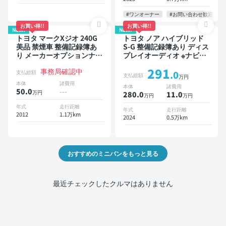
ー 衝突軽減 両側電動スラ
イドドア 7人乗り
#ワンオーナー
#お問い合わせ歓迎
お買い得!!
お買い得!!
NEW!
NEW!
トヨタ マークXジオ 240G
トヨタ ノア ハイブリッド
美品 禁煙車 整備記録簿あ
S-G 整備記録簿あり ディス
り メーカーオプションナビ
プレイオーディオ ※ナビキ
TV 3列シート スマートキー
ットあり TV オートクルー
291
事務局確認中
ETC バックモニター 7人乗
ズ 3列シート スマートキー
支払総額
.0
支払総額
万円
り
バックモニター ドライブレ
本体
諸費用
本体
諸費用
コーダー 衝突軽減 7人乗り
50.0
---
万円
280.0
11
.0
万円
万円
年式
走行距離
年式
走行距離
2012
1.1万km
2024
0.5万km
おすすめのミニバンをもっと見る
最近チェックしたクルマはありません