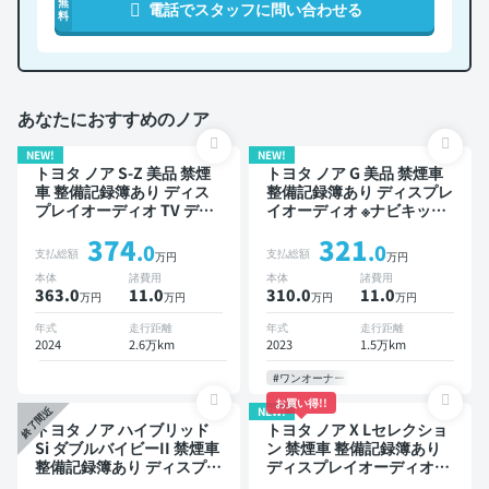
無
電話でスタッフに問い合わせる
料
あなたにおすすめのノア
NEW!
NEW!
トヨタ ノア S-Z 美品 禁煙
トヨタ ノア G 美品 禁煙車
車 整備記録簿あり ディス
整備記録簿あり ディスプレ
プレイオーディオ TV デジ
イオーディオ ※ナビキット
タルインナーミラー オート
あり TV オートクルーズ 3
374
321
クルーズ 3列シート スマー
列シート スマートキー
.0
.0
支払総額
支払総額
万円
万円
トキー ETC バックモニタ
ETC バックモニター 衝突
本体
諸費用
本体
諸費用
ー ドライブレコーダー 衝
軽減 片側電動スライドドア
363.0
11
.0
310.0
11
.0
万円
万円
万円
万円
突軽減 両側電動スライドド
7人乗り
ア 7人乗り
年式
走行距離
年式
走行距離
2024
2.6万km
2023
1.5万km
#ワンオーナー
お買い得!!
NEW!
終了間近
トヨタ ノア ハイブリッド
トヨタ ノア X Lセレクショ
Si ダブルバイビーII 禁煙車
ン 禁煙車 整備記録簿あり
整備記録簿あり ディスプレ
ディスプレイオーディオ
イオーディオ ※ナビキット
TV 後席モニター 3列シート