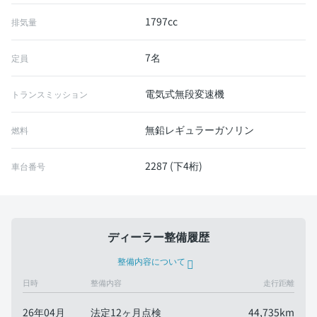
1797cc
排気量
7名
定員
電気式無段変速機
トランスミッション
無鉛レギュラーガソリン
燃料
2287 (下4桁)
車台番号
ディーラー整備履歴
整備内容について
日時
整備内容
走行距離
26年04月
法定12ヶ月点検
44,735km