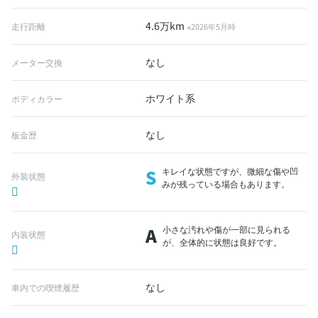
4.6万km
走行距離
※2026年5月時
なし
メーター交換
ホワイト系
ボディカラー
なし
板金歴
S
キレイな状態ですが、微細な傷や凹
外装状態
みが残っている場合もあります。
A
小さな汚れや傷が一部に見られる
内装状態
が、全体的に状態は良好です。
なし
車内での喫煙履歴