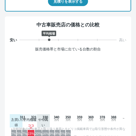
見積りを表示する
中古車販売店の価格との比較
平均相場
販売価格帯と市場に出ている台数の割合
311
321
330
340
350
359
369
378
388
お買い
平均相場
やや高
得
い
比較対象の中古車店が取り扱う車両とモビリコ掲載車両では取引形態や条件が異な
るため、グラフは参考情報です。
7%
5%
7%
15%
20%
16%
9%
9%
5%
5%