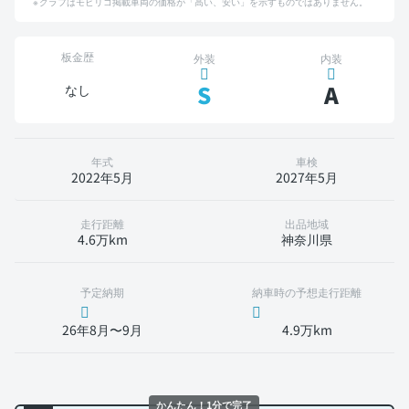
グラフはモビリコ掲載車両の価格が「高い、安い」を示すものではありません。
板金歴
外装
内装
S
A
なし
年式
車検
2022年5月
2027年5月
走行距離
出品地域
4.6万km
神奈川県
予定納期
納車時の予想走行距離
26年8月〜9月
4.9万km
かんたん！1分で完了