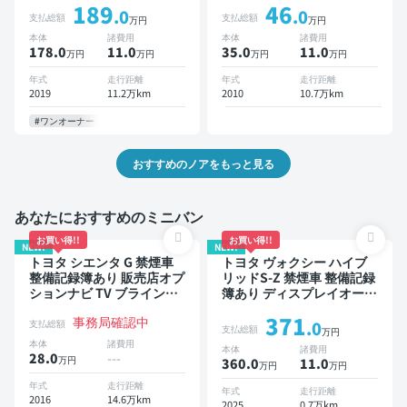
189
46
あり TV 後席モニター オー
スマートキー ETC 電動バ
.0
.0
支払総額
支払総額
万円
万円
トクルーズ 3列シート スマ
ックドア バックモニター
本体
諸費用
本体
諸費用
ートキー ETC バックモニ
両側電動スライドドア 8人
178.0
11
.0
35.0
11
.0
万円
万円
万円
万円
ター 衝突軽減 両側電動ス
乗り
ライドドア 7人乗り
年式
走行距離
年式
走行距離
2019
11.2万km
2010
10.7万km
#ワンオーナー
おすすめのノアをもっと見る
あなたにおすすめのミニバン
お買い得!!
お買い得!!
NEW!
NEW!
トヨタ シエンタ G 禁煙車
トヨタ ヴォクシー ハイブ
整備記録簿あり 販売店オプ
リッドS-Z 禁煙車 整備記録
ションナビ TV ブラインド
簿あり ディスプレイオーデ
スポットモニター 3列シー
ィオ TV 後席モニター ブラ
371
事務局確認中
ト スマートキー バックモ
インドスポットモニター デ
支払総額
.0
支払総額
万円
ニター ドライブレコーダー
ジタルインナーミラー オー
本体
諸費用
本体
諸費用
衝突軽減 両側電動スライド
トクルーズ 3列シート スマ
28.0
---
万円
360.0
11
.0
万円
万円
ドア 7人乗り
ートキー ETC 電動バック
ドア バックモニター 全方
年式
走行距離
年式
走行距離
2016
14.6万km
位カメラ ドライブレコーダ
2025
0.7万km