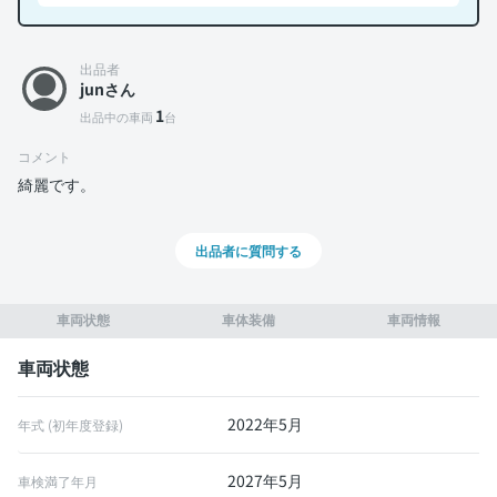
出品者
junさん
1
出品中の車両
台
コメント
綺麗です。
出品者に質問する
車両状態
車体装備
車両情報
車両状態
2022年5月
年式 (初年度登録)
2027年5月
車検満了年月