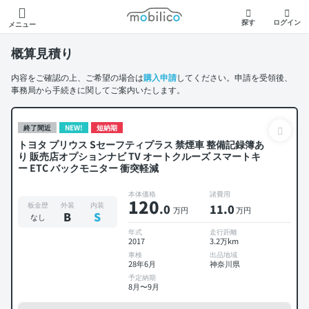
モビリコ
探す
ログイン
メニュー
概算見積り
内容をご確認の上、ご希望の場合は
購入申請
してください。申請を受領後、
事務局から手続きに関してご案内いたします。
終了間近
NEW!
短納期
トヨタ プリウス Sセーフティプラス 禁煙車 整備記録簿あ
り 販売店オプションナビ TV オートクルーズ スマートキ
ー ETC バックモニター 衝突軽減
本体価格
諸費用
120
板金歴
外装
内装
.0
11
.0
万円
万円
B
S
なし
年式
走行距離
2017
3.2万km
車検
出品地域
28年6月
神奈川県
予定納期
8月〜9月