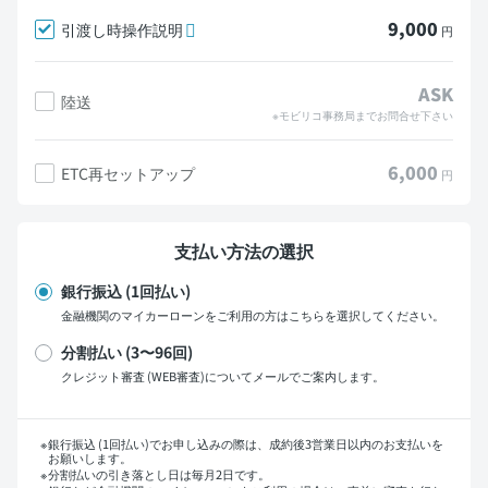
9,000
引渡し時操作説明
円
ASK
陸送
※モビリコ事務局までお問合せ下さい
6,000
ETC再セットアップ
円
支払い方法の選択
銀行振込 (1回払い)
金融機関のマイカーローンをご利用の方はこちらを選択してください。
分割払い (3〜96回)
クレジット審査 (WEB審査)についてメールでご案内します。
支払い回数
銀行振込 (1回払い)でお申し込みの際は、成約後3営業日以内のお支払いを
お願いします。
分割払いの引き落とし日は毎月2日です。