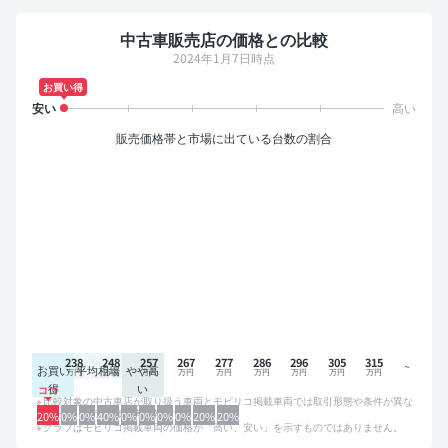
中古車販売店の価格との比較
2024年1月7日時点
お買い得
販売価格帯と市場に出ている台数の割合
238
248
257
267
277
286
296
305
315
お買い
平均相場
やや高
得
い
比較対象の中古車店が取り扱う車両とモビリコ掲載車両では取引形態や条件が異な
るため、グラフは参考情報です。
20%
0%
0%
40%
0%
0%
0%
0%
20%
20%
グラフはモビリコ掲載車両の価格が「高い、安い」を示すものではありません。