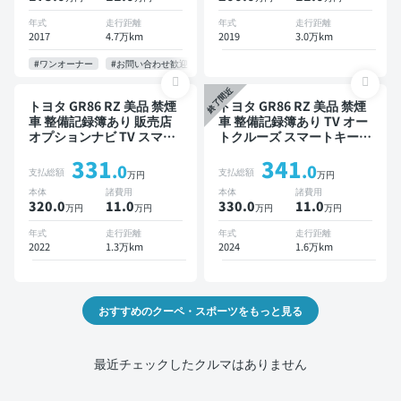
年式
走行距離
年式
走行距離
2017
4.7万km
2019
3.0万km
#ワンオーナー
#お問い合わせ歓迎
終了間近
トヨタ GR86 RZ 美品 禁煙
トヨタ GR86 RZ 美品 禁煙
車 整備記録簿あり 販売店
車 整備記録簿あり TV オー
オプションナビ TV スマー
トクルーズ スマートキー
トキー ETC バックモニタ
ETC バックモニター ドラ
331
341
ー ドライブレコーダー
イブレコーダー
.0
.0
支払総額
支払総額
万円
万円
本体
諸費用
本体
諸費用
320.0
11
.0
330.0
11
.0
万円
万円
万円
万円
年式
走行距離
年式
走行距離
2022
1.3万km
2024
1.6万km
おすすめのクーペ・スポーツをもっと見る
最近チェックしたクルマはありません