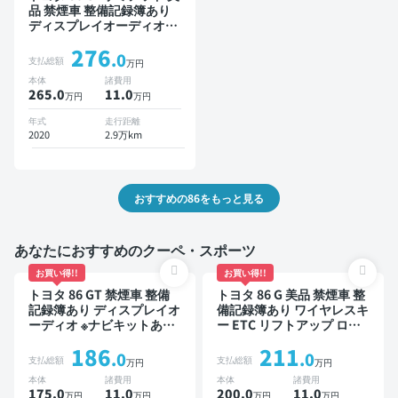
品 禁煙車 整備記録簿あり
ディスプレイオーディオ
TV スマートキー バックモ
276
ニター ドライブレコーダー
.0
支払総額
万円
本体
諸費用
265.0
11
.0
万円
万円
年式
走行距離
2020
2.9万km
おすすめの86をもっと見る
あなたにおすすめのクーペ・スポーツ
お買い得!!
お買い得!!
トヨタ 86 GT 禁煙車 整備
トヨタ 86 G 美品 禁煙車 整
記録簿あり ディスプレイオ
備記録簿あり ワイヤレスキ
ーディオ ※ナビキットあり
ー ETC リフトアップ ロー
TV オートクルーズ スマー
ダウン
186
211
トキー ETC バックモニタ
.0
.0
支払総額
支払総額
万円
万円
ー
本体
諸費用
本体
諸費用
175.0
11
.0
200.0
11
.0
万円
万円
万円
万円