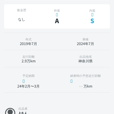
板金歴
外装
内装
A
S
なし
年式
車検
2019年7月
2024年7月
走行距離
出品地域
2.9万km
神奈川県
予定納期
納車時の予想走行距離
24年2月〜3月
---
万km
出品者
♪さん