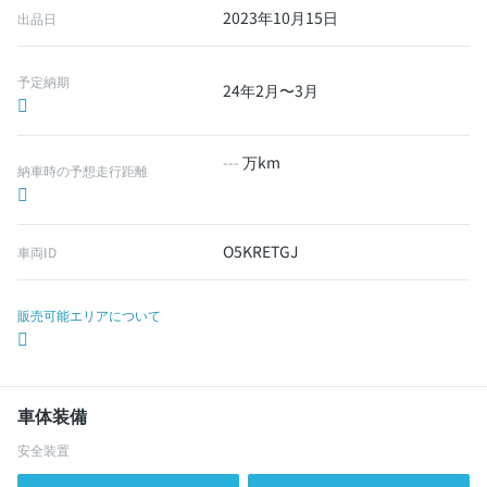
2023年10月15日
出品日
予定納期
24年2月〜3月
---
万km
納車時の予想走行距離
O5KRETGJ
車両ID
販売可能エリアについて
車体装備
安全装置