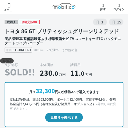
モビリコ
探す
ログイン
メニュー
3
15
成約済
価格交渉OK
トヨタ 86 GT ブリティッシュグリーンリミテッド
美品 禁煙車 整備記録簿あり 標準装備ナビ TV スマートキー ETC バックモニ
ター ドライブレコーダー
O5KRETGJ
2019年・2.9万km・その他の色
車両ID
外装 左前
1
/
19
支払総額
本体価格
諸費用
SOLD!!
230
11
.0
.0
万円
万円
32,300
月々
円の分割払いで購入できます
支払回数60回、 頭金363,600円、 ボーナス82,400円、 実質年率6.9％、 分割
払金合計2,441,255円（各種税金及び諸費用・オプション込）
※見積り時に変
更できます。
見積りを表示する