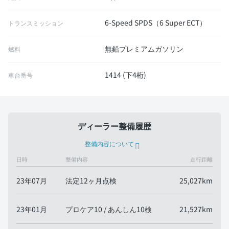
6-Speed SPDS（6 Super ECT）
トランスミッション
無鉛プレミアムガソリン
燃料
1414 (下4桁)
車台番号
ディーラー整備履歴
整備内容について
日時
整備内容
走行距離
23年07月
法定12ヶ月点検
25,027km
23年01月
プロケア10 / あんしん10検
21,527km