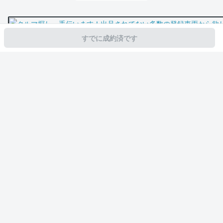
すでに成約済です
スマホで新着情報を見逃さない
公式アプリを無料ダウンロード
モビリコ（クルマの個人売買）
中古車一覧
86
GT ブリティッシュグリ
サービス規約とその他情報
販売可能エリア