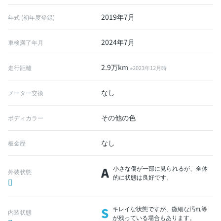
2019年7月
年式 (初年度登録)
2024年7月
車検満了年月
2.9万km
走行距離
※2023年12月時
なし
メーター交換
その他の色
ボディカラー
なし
板金歴
A
小さな傷が一部に見られるが、全体
外装状態
的に状態は良好です。
S
キレイな状態ですが、微細な汚れ等
内装状態
が残っている場合もあります。