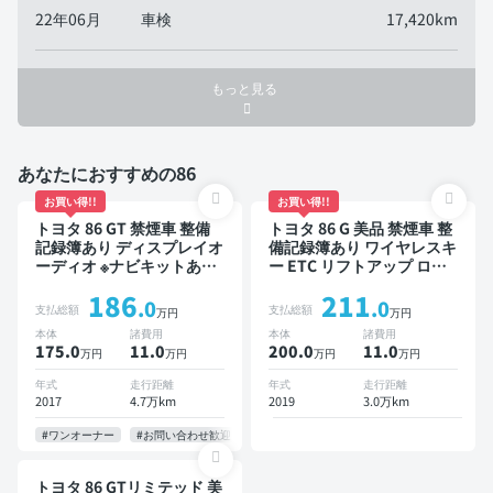
22年06月
車検
17,420km
もっと見る
あなたにおすすめの86
お買い得!!
お買い得!!
トヨタ 86 GT 禁煙車 整備
トヨタ 86 G 美品 禁煙車 整
記録簿あり ディスプレイオ
備記録簿あり ワイヤレスキ
ーディオ ※ナビキットあり
ー ETC リフトアップ ロー
TV オートクルーズ スマー
ダウン
186
211
トキー ETC バックモニタ
.0
.0
支払総額
支払総額
万円
万円
ー
本体
諸費用
本体
諸費用
175.0
11
.0
200.0
11
.0
万円
万円
万円
万円
年式
走行距離
年式
走行距離
2017
4.7万km
2019
3.0万km
#ワンオーナー
#お問い合わせ歓迎
トヨタ 86 GTリミテッド 美