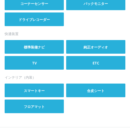
コーナーセンサー
バックモニター
ドライブレコーダー
快適装置
標準装備ナビ
純正オーディオ
TV
ETC
インテリア（内装）
スマートキー
合皮シート
フロアマット