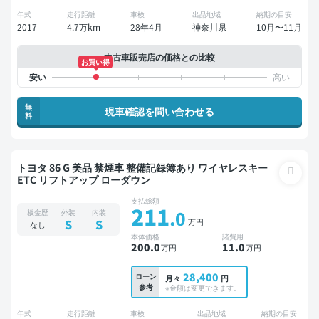
年式
走行距離
車検
出品地域
納期の目安
2017
4.7万km
28年4月
神奈川県
10月〜11月
中古車販売店の価格との比較
お買い得
無
現車確認を問い合わせる
料
トヨタ 86 G 美品 禁煙車 整備記録簿あり ワイヤレスキー
ETC リフトアップ ローダウン
支払総額
211
.0
板金歴
外装
内装
万円
S
S
なし
本体価格
諸費用
200
.0
11
.0
万円
万円
28,400
ローン
月々
円
参考
※金額は変更できます。
年式
走行距離
車検
出品地域
納期の目安