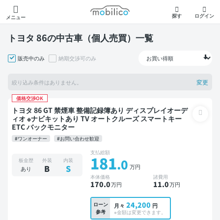
モビリコ
探す
ログイン
メニュー
トヨタ 86の中古車（個人売買）一覧
販売中のみ
納期交渉可のみ
変更
絞り込み条件はありません。
価格交渉OK
トヨタ 86 GT 禁煙車 整備記録簿あり ディスプレイオーデ
ィオ ※ナビキットあり TV オートクルーズ スマートキー
ETC バックモニター
#ワンオーナー
#お問い合わせ歓迎
支払総額
181
.0
板金歴
外装
内装
万円
B
S
あり
本体価格
諸費用
170
.0
11
.0
万円
万円
24,200
ローン
月々
円
参考
※金額は変更できます。