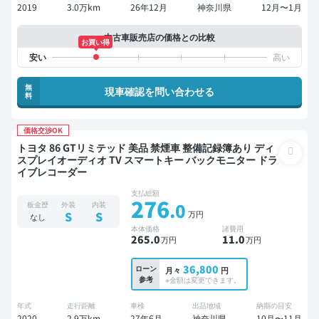
2019
3.0万km
26年12月
神奈川県
12月〜1月
中古車販売店の価格との比較
お買い得
無
現車確認を問い合わせる
料
価格交渉OK
トヨタ 86 GTリミテッド 美品 禁煙車 整備記録簿あり ディ
スプレイオーディオ TV スマートキー バックモニター ドラ
イブレコーダー
支払総額
276
.0
板金歴
外装
内装
万円
S
S
なし
本体価格
諸費用
265
.0
11
.0
万円
万円
36,800
ローン
月々
円
参考
※金額は変更できます。
年式
走行距離
車検
出品地域
納期の目安
2020
2.9万km
27年6月
神奈川県
10月〜11月