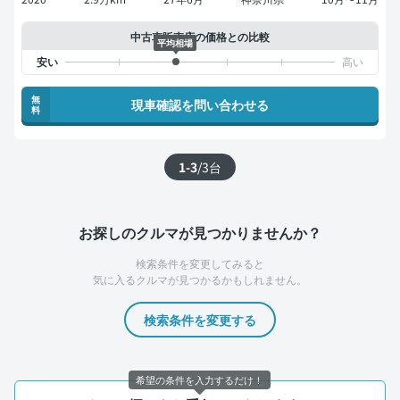
中古車販売店の価格との比較
平均相場
無
現車確認を問い合わせる
料
1-3
/
3
台
お探しのクルマが見つかりませんか？
検索条件を変更してみると
気に入るクルマが見つかるかもしれません。
検索条件を変更する
希望の条件を入力するだけ！