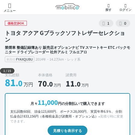
モビリコ
探す
ログイン
メニュー
1
0
価格交渉OK
トヨタ アクア Gブラックソフトレザーセレクショ
ン
禁煙車 整備記録簿あり 販売店オプションナビ TV スマートキー ETC バックモ
ニター ドライブレコーダー 社外アルミ フルエアロ
FYAXQUBU
2014年・14.2万km・レッド系
車両ID
外装 左前
1
/
15
支払総額
本体価格
諸費用
81
.0
70
11
.0
.0
万円
万円
万円
11,000
月々
円の分割払いで購入できます
支払回数60回、 頭金123,600円、 ボーナス28,000円、 実質年率6.9％、 分割
払金合計833,156円（各種税金及び諸費用・オプション込）
※見積り時に変更
できます。
見積りを表示する