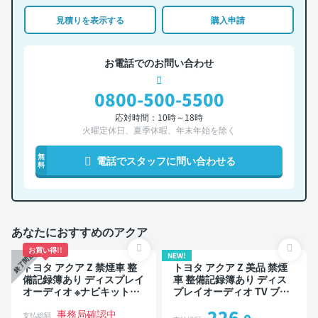
見積りを表示する
購入申請
お電話でのお問い合わせ
0800-500-5500
応対時間：10時～18時
火曜定休日、夏季休暇、年末年始を除く
無
電話でスタッフに問い合わせる
料
あなたにおすすめのアクア
お買い得!!
NEW!
終了間近
トヨタ アクア Z 禁煙車 整
トヨタ アクア Z 美品 禁煙
備記録簿あり ディスプレイ
車 整備記録簿あり ディス
オーディオ ※ナビキットあ
プレイオーディオ TV ブラ
り TV ブラインドスポット
インドスポットモニター オ
226
事務局確認中
モニター オートクルーズ
ートクルーズ スマートキー
支払総額