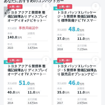
あなたにおすすめのコンパクトカー
お買い得!!
お買い得!!
NEW!
終了間近
トヨタ アクア Z 禁煙車 整
トヨタ パッソ X Lパッケー
備記録簿あり ディスプレイ
ジ・S 禁煙車 整備記録簿あ
オーディオ ※ナビキットあ
り 標準装備ナビ TV スマー
り TV ブラインドスポット
トキー ETC バックモニタ
48
事務局確認中
モニター オートクルーズ
ー ドライブレコーダー 衝
支払総額
.0
支払総額
万円
スマートキー ETC バック
突軽減
本体
諸費用
本体
諸費用
モニター 全方位カメラ ド
140.0
---
万円
37.0
11
.0
万円
万円
ライブレコーダー 衝突軽減
年式
走行距離
年式
走行距離
2023
3.8万km
2018
7.1万km
お買い得!!
お買い得!!
NEW!
NEW!
トヨタ アクア G 禁煙車 整
トヨタ パッソ X Lパッケー
備記録簿あり ディスプレイ
ジ・S 禁煙車 整備記録簿あ
オーディオ TV スマートキ
り 販売店オプションナビ
ー ETC バックモニター
TV スマートキー ETC バッ
51
46
クモニター ドライブレコー
.0
.0
支払総額
支払総額
万円
万円
ダー 衝突軽減
本体
諸費用
本体
諸費用
40.0
11
.0
35.0
11
.0
万円
万円
万円
万円
年式
走行距離
年式
走行距離
2014
3.8万km
2017
2.9万km