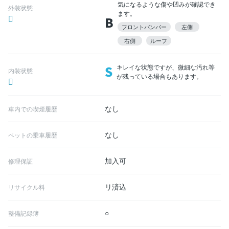
気になるような傷や凹みが確認でき
外装状態
ます。
B
フロントバンパー
左側
右側
ルーフ
S
キレイな状態ですが、微細な汚れ等
内装状態
が残っている場合もあります。
なし
車内での喫煙履歴
なし
ペットの乗車履歴
加入可
修理保証
リ済込
リサイクル料
○
整備記録簿