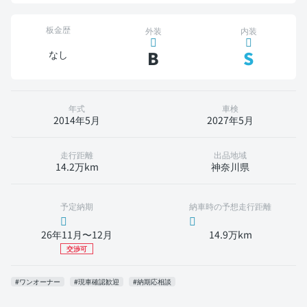
板金歴
外装
内装
B
S
なし
年式
車検
2014年5月
2027年5月
走行距離
出品地域
14.2万km
神奈川県
予定納期
納車時の予想走行距離
26年11月〜12月
14.9万km
交渉可
#ワンオーナー
#現車確認歓迎
#納期応相談