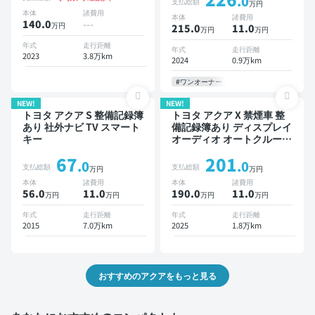
.0
支払総額
万円
スマートキー ETC バック
ETC バックモニター 全方
本体
諸費用
本体
諸費用
モニター 全方位カメラ ド
位カメラ ドライブレコーダ
140.0
---
万円
215.0
11
.0
万円
万円
ライブレコーダー 衝突軽減
ー 衝突軽減
年式
走行距離
年式
走行距離
2023
3.8万km
2024
0.9万km
#ワンオーナー
NEW!
NEW!
トヨタ アクア S 整備記録簿
トヨタ アクア X 禁煙車 整
あり 社外ナビ TV スマート
備記録簿あり ディスプレイ
キー
オーディオ オートクルーズ
スマートキー ETC 全方位
67
201
カメラ ドライブレコーダー
.0
.0
支払総額
支払総額
万円
万円
衝突軽減
本体
諸費用
本体
諸費用
56.0
11
.0
190.0
11
.0
万円
万円
万円
万円
年式
走行距離
年式
走行距離
2015
7.0万km
2025
1.8万km
おすすめのアクアをもっと見る