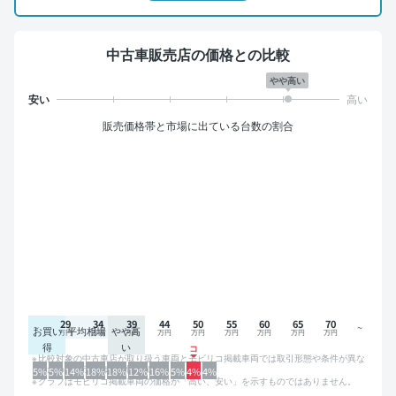
中古車販売店の価格との比較
やや高い
販売価格帯と市場に出ている台数の割合
29
34
39
44
50
55
60
65
70
お買い
平均相場
やや高
得
い
比較対象の中古車店が取り扱う車両とモビリコ掲載車両では取引形態や条件が異な
るため、グラフは参考情報です。
5%
5%
14%
18%
18%
12%
16%
5%
4%
4%
グラフはモビリコ掲載車両の価格が「高い、安い」を示すものではありません。