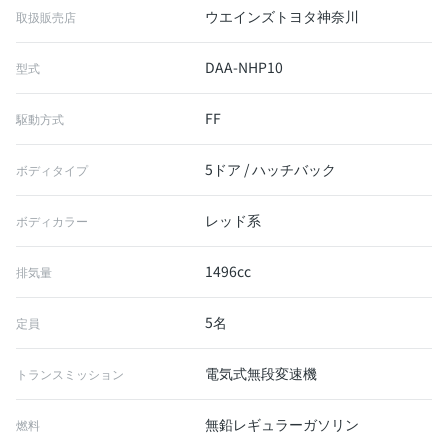
ウエインズトヨタ神奈川
取扱販売店
DAA-NHP10
型式
FF
駆動方式
5ドア / ハッチバック
ボディタイプ
レッド系
ボディカラー
1496cc
排気量
5名
定員
電気式無段変速機
トランスミッション
無鉛レギュラーガソリン
燃料