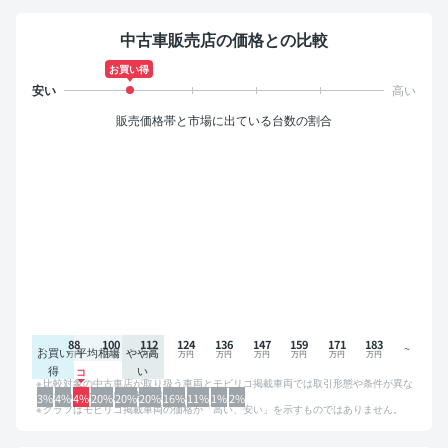
中古車販売店の価格との比較
お買い得
販売価格帯と市場に出ている台数の割合
88
100
112
124
136
147
159
171
183
お買い
平均相場
やや高
得
い
比較対象の中古車店が取り扱う車両とモビリコ掲載車両では取引形態や条件が異な
るため、グラフは参考情報です。
3%
4%
4%
20%
20%
20%
16%
11%
1%
2%
グラフはモビリコ掲載車両の価格が「高い、安い」を示すものではありません。