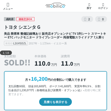
モビリコ
探す
ログイン
メニュー
2
0
成約済
価格交渉OK
トヨタ シエンタ G
美品 禁煙車 整備記録簿あり 販売店オプションナビ TV 3列シート スマートキ
ー ETC バックモニター ドライブレコーダー 両側電動スライドドア 7人乗り
L2UVSDZL
2017年・1.1万km・イエロー系
車両ID
外装 左前
1
/
15
支払総額
本体価格
諸費用
SOLD!!
110
11
.0
.0
万円
万円
16,200
月々
円の分割払いで購入できます
支払回数60回、 頭金183,600円、 ボーナス41,600円、 実質年率6.9％、 分割
払金合計1,230,077円（各種税金及び諸費用・オプション込）
※見積り時に変
更できます。
見積りを表示する