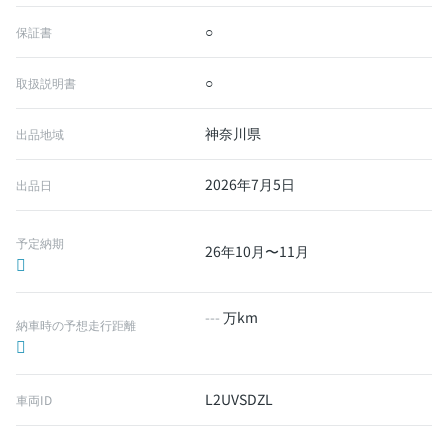
○
保証書
○
取扱説明書
神奈川県
出品地域
2026年7月5日
出品日
予定納期
26年10月〜11月
---
万km
納車時の予想走行距離
L2UVSDZL
車両ID