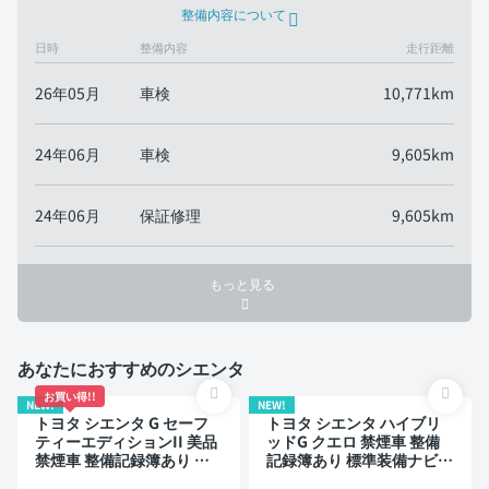
整備内容について
日時
整備内容
走行距離
26年05月
車検
10,771km
24年06月
車検
9,605km
24年06月
保証修理
9,605km
もっと見る
あなたにおすすめのシエンタ
お買い得!!
NEW!
NEW!
トヨタ シエンタ G セーフ
トヨタ シエンタ ハイブリ
ティーエディションII 美品
ッドG クエロ 禁煙車 整備
禁煙車 整備記録簿あり デ
記録簿あり 標準装備ナビ
ィスプレイオーディオ TV 3
TV 3列シート スマートキー