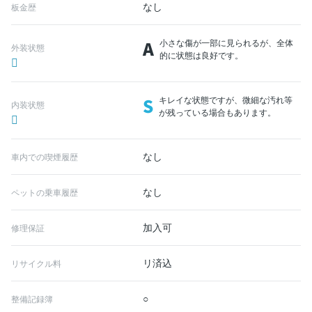
なし
板金歴
A
小さな傷が一部に見られるが、全体
外装状態
的に状態は良好です。
S
キレイな状態ですが、微細な汚れ等
内装状態
が残っている場合もあります。
なし
車内での喫煙履歴
なし
ペットの乗車履歴
加入可
修理保証
リ済込
リサイクル料
○
整備記録簿