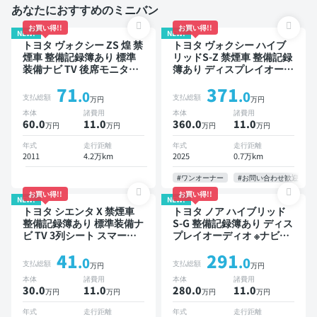
あなたにおすすめのミニバン
お買い得!!
お買い得!!
NEW!
NEW!
トヨタ ヴォクシー ZS 煌 禁
トヨタ ヴォクシー ハイブ
煙車 整備記録簿あり 標準
リッドS-Z 禁煙車 整備記録
装備ナビ TV 後席モニター
簿あり ディスプレイオーデ
3列シート ETC バックモニ
ィオ TV 後席モニター ブラ
71
371
ター 両側電動スライドドア
インドスポットモニター デ
.0
.0
支払総額
支払総額
万円
万円
8人乗り
ジタルインナーミラー オー
本体
諸費用
本体
諸費用
トクルーズ 3列シート スマ
60.0
11
.0
360.0
11
.0
万円
万円
万円
万円
ートキー ETC 電動バック
ドア バックモニター 全方
年式
走行距離
年式
走行距離
位カメラ ドライブレコーダ
2011
4.2万km
2025
0.7万km
ー 衝突軽減 両側電動スラ
イドドア 7人乗り
#ワンオーナー
#お問い合わせ歓迎
お買い得!!
お買い得!!
NEW!
NEW!
トヨタ シエンタ X 禁煙車
トヨタ ノア ハイブリッド
整備記録簿あり 標準装備ナ
S-G 整備記録簿あり ディス
ビ TV 3列シート スマート
プレイオーディオ ※ナビキ
キー バックモニター 7人乗
ットあり TV オートクルー
41
291
り
ズ 3列シート スマートキー
.0
.0
支払総額
支払総額
万円
万円
バックモニター ドライブレ
本体
諸費用
本体
諸費用
コーダー 衝突軽減 7人乗り
30.0
11
.0
280.0
11
.0
万円
万円
万円
万円
年式
走行距離
年式
走行距離