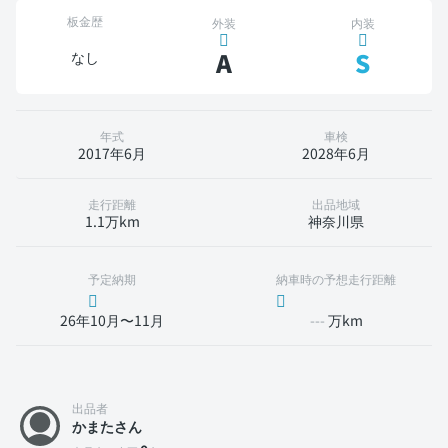
板金歴
外装
内装
A
S
なし
年式
車検
2017年6月
2028年6月
走行距離
出品地域
1.1万km
神奈川県
予定納期
納車時の予想走行距離
26年10月〜11月
---
万km
出品者
かまたさん