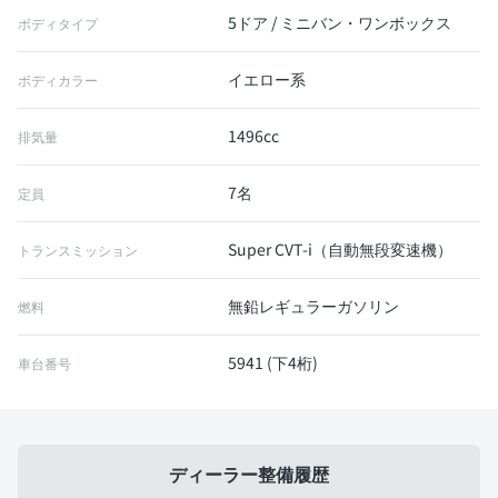
5ドア / ミニバン・ワンボックス
ボディタイプ
イエロー系
ボディカラー
1496cc
排気量
7名
定員
Super CVT-i（自動無段変速機）
トランスミッション
無鉛レギュラーガソリン
燃料
5941 (下4桁)
車台番号
ディーラー整備履歴