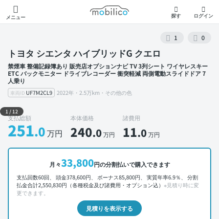
モビリコ
探す
ログイン
メニュー
1
0
トヨタ シエンタ ハイブリッドG クエロ
禁煙車 整備記録簿あり 販売店オプションナビ TV 3列シート ワイヤレスキー
ETC バックモニター ドライブレコーダー 衝突軽減 両側電動スライドドア 7
人乗り
UF7M2CL9
2022年・2.5万km・その他の色
車両ID
外装 左前
1
/
12
支払総額
本体価格
諸費用
251
.0
240
11
.0
.0
万円
万円
万円
33,800
月々
円の分割払いで購入できます
支払回数60回、 頭金378,600円、 ボーナス85,800円、 実質年率6.9％、 分割
払金合計2,550,830円（各種税金及び諸費用・オプション込）
※見積り時に変
更できます。
見積りを表示する