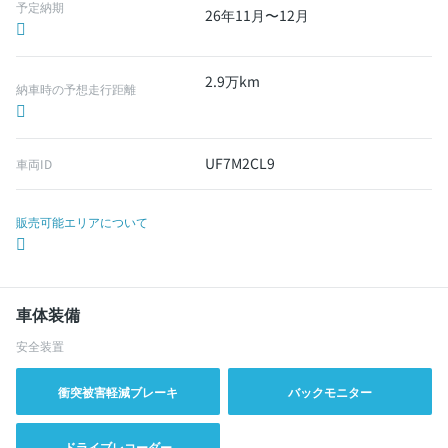
予定納期
26年11月〜12月
2.9万km
納車時の予想走行距離
UF7M2CL9
車両ID
販売可能エリアについて
車体装備
安全装置
衝突被害軽減ブレーキ
バックモニター
ドライブレコーダー