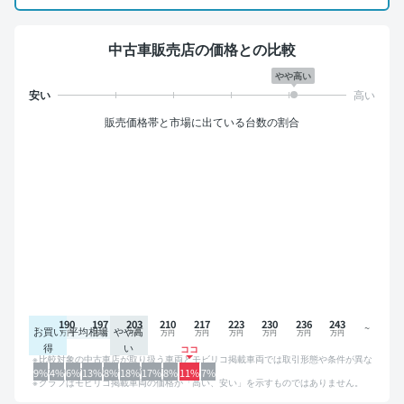
中古車販売店の価格との比較
やや高い
販売価格帯と市場に出ている台数の割合
190
197
203
210
217
223
230
236
243
お買い
平均相場
やや高
得
い
比較対象の中古車店が取り扱う車両とモビリコ掲載車両では取引形態や条件が異な
るため、グラフは参考情報です。
9%
4%
6%
13%
8%
18%
17%
8%
11%
7%
グラフはモビリコ掲載車両の価格が「高い、安い」を示すものではありません。