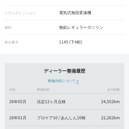
電気式無段変速機
トランスミッション
無鉛レギュラーガソリン
燃料
1145 (下4桁)
車台番号
ディーラー整備履歴
整備内容について
日時
整備内容
走行距離
26年05月
法定12ヶ月点検
24,552km
26年01月
プロケア10 / あんしん10検
22,262km