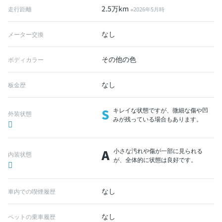
2.5万km
走行距離
※2026年5月時
なし
メーター交換
その他の色
ボディカラー
なし
板金歴
S
キレイな状態ですが、微細な傷や凹
外装状態
みが残っている場合もあります。
A
小さな汚れや傷が一部に見られる
内装状態
が、全体的に状態は良好です。
なし
車内での喫煙履歴
なし
ペットの乗車履歴