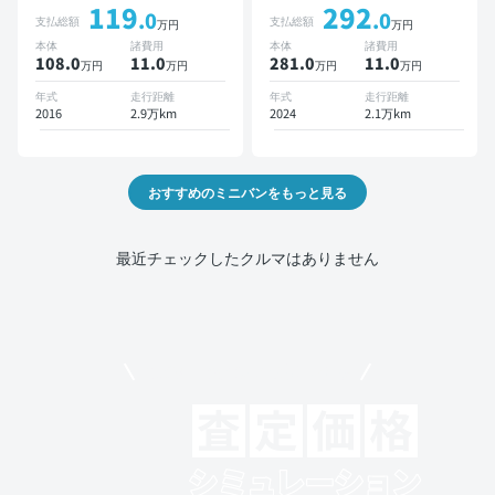
119
292
オートクルーズ 3列シート
.0
.0
支払総額
支払総額
万円
万円
スマートキー ETC バック
本体
諸費用
本体
諸費用
モニター ドライブレコーダ
108.0
11
.0
281.0
11
.0
万円
万円
万円
万円
ー 衝突軽減 両側電動スラ
イドドア 7人乗り
年式
走行距離
年式
走行距離
2016
2.9万km
2024
2.1万km
おすすめのミニバンをもっと見る
最近チェックしたクルマはありません
モビリコでクルマを売りたい方