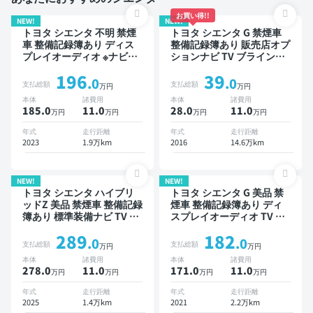
お買い得!!
NEW!
NEW!
トヨタ シエンタ 不明 禁煙
トヨタ シエンタ G 禁煙車
車 整備記録簿あり ディス
整備記録簿あり 販売店オプ
プレイオーディオ ※ナビキ
ションナビ TV ブラインド
ットあり TV ブラインドス
スポットモニター 3列シー
196
39
ポットモニター オートクル
ト スマートキー バックモ
.0
.0
支払総額
支払総額
万円
万円
ーズ スマートキー ETC バ
ニター ドライブレコーダー
本体
諸費用
本体
諸費用
ックモニター ドライブレコ
衝突軽減 両側電動スライド
185.0
11
.0
28.0
11
.0
万円
万円
万円
万円
ーダー 衝突軽減 両側電動
ドア 7人乗り
スライドドア
年式
走行距離
年式
走行距離
2023
1.9万km
2016
14.6万km
NEW!
NEW!
トヨタ シエンタ ハイブリ
トヨタ シエンタ G 美品 禁
ッドZ 美品 禁煙車 整備記録
煙車 整備記録簿あり ディ
簿あり 標準装備ナビ TV ブ
スプレイオーディオ TV ブ
ラインドスポットモニター
ラインドスポットモニター
289
182
オートクルーズ 3列シート
3列シート スマートキー
.0
.0
支払総額
支払総額
万円
万円
スマートキー ETC バック
ETC バックモニター 全方
本体
諸費用
本体
諸費用
モニター 全方位カメラ ド
位カメラ ドライブレコーダ
278.0
11
.0
171.0
11
.0
万円
万円
万円
万円
ライブレコーダー 衝突軽減
ー 衝突軽減 両側電動スラ
両側電動スライドドア 7人
イドドア 7人乗り
年式
走行距離
年式
走行距離
乗り
2025
1.4万km
2021
2.2万km