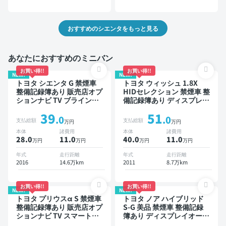
おすすめのシエンタをもっと見る
あなたにおすすめのミニバン
お買い得!!
お買い得!!
NEW!
NEW!
トヨタ シエンタ G 禁煙車
トヨタ ウィッシュ 1.8X
整備記録簿あり 販売店オプ
HIDセレクション 禁煙車 整
ションナビ TV ブラインド
備記録簿あり ディスプレイ
スポットモニター 3列シー
オーディオ ※ナビキットあ
39
51
ト スマートキー バックモ
り 後席モニター スマート
.0
.0
支払総額
支払総額
万円
万円
ニター ドライブレコーダー
キー ETC ドライブレコー
本体
諸費用
本体
諸費用
衝突軽減 両側電動スライド
ダー
28.0
11
.0
40.0
11
.0
万円
万円
万円
万円
ドア 7人乗り
年式
走行距離
年式
走行距離
2016
14.6万km
2011
8.7万km
お買い得!!
お買い得!!
NEW!
NEW!
トヨタ プリウスα S 禁煙車
トヨタ ノア ハイブリッド
整備記録簿あり 販売店オプ
S-G 美品 禁煙車 整備記録
ションナビ TV スマートキ
簿あり ディスプレイオーデ
ー ETC バックモニター
ィオ ※ナビキットあり TV