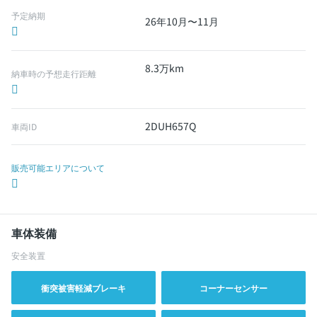
予定納期
26年10月〜11月
8.3万km
納車時の予想走行距離
2DUH657Q
車両ID
販売可能エリアについて
車体装備
安全装置
衝突被害軽減ブレーキ
コーナーセンサー