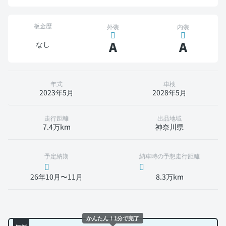
板金歴
外装
内装
A
A
なし
年式
車検
2023年5月
2028年5月
走行距離
出品地域
7.4万km
神奈川県
予定納期
納車時の予想走行距離
26年10月〜11月
8.3万km
かんたん！1分で完了