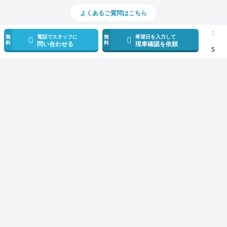
よくあるご質問はこちら
無
電話でスタッフに
無
希望日を入力して
料
料
問い合わせる
現車確認を依頼
5
スマホで新着情報を見逃さない
公式アプリを無料ダウンロード
モビリコ（クルマの個人売買）
中古車一覧
ノア
ハイブリッドZ
トヨ
サービス規約とその他情報
販売可能エリア