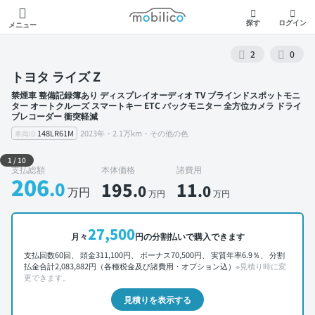
モビリコ
探す
ログイン
メニュー
2
0
トヨタ ライズ Z
禁煙車 整備記録簿あり ディスプレイオーディオ TV ブラインドスポットモニ
ター オートクルーズ スマートキー ETC バックモニター 全方位カメラ ドライ
ブレコーダー 衝突軽減
148LR61M
2023年・2.1万km・その他の色
車両ID
外装 左前
1
/
10
支払総額
本体価格
諸費用
206
.0
195
11
.0
.0
万円
万円
万円
27,500
月々
円の分割払いで購入できます
支払回数60回、 頭金311,100円、 ボーナス70,500円、 実質年率6.9％、 分割
払金合計2,083,882円（各種税金及び諸費用・オプション込）
※見積り時に変
更できます。
見積りを表示する