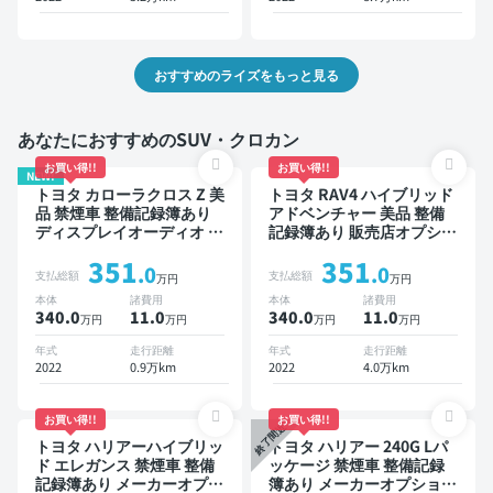
おすすめのライズをもっと見る
あなたにおすすめのSUV・クロカン
お買い得!!
お買い得!!
NEW!
トヨタ カローラクロス Z 美
トヨタ RAV4 ハイブリッド
品 禁煙車 整備記録簿あり
アドベンチャー 美品 整備
ディスプレイオーディオ ※
記録簿あり 販売店オプショ
ナビキットあり ブラインド
ンナビ TV ブラインドスポ
351
351
スポットモニター オートク
ットモニター デジタルイン
.0
.0
支払総額
支払総額
万円
万円
ルーズ スマートキー ETC
ナーミラー オートクルーズ
本体
諸費用
本体
諸費用
電動バックドア バックモニ
スマートキー ETC バック
340.0
11
.0
340.0
11
.0
万円
万円
万円
万円
ター 全方位カメラ ドライ
モニター ドライブレコーダ
ブレコーダー 衝突軽減
ー 衝突軽減
年式
走行距離
年式
走行距離
2022
0.9万km
2022
4.0万km
お買い得!!
お買い得!!
終了間近
トヨタ ハリアーハイブリッ
トヨタ ハリアー 240G Lパ
ド エレガンス 禁煙車 整備
ッケージ 禁煙車 整備記録
記録簿あり メーカーオプシ
簿あり メーカーオプション