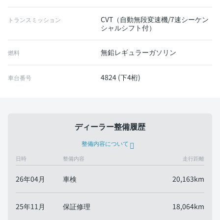
CVT（自動無段変速機/7速シーケン
トランスミッション
シャルシフト付）
無鉛レギュラーガソリン
燃料
4824 (下4桁)
車台番号
ディーラー整備履歴
整備内容について
日時
整備内容
走行距離
26年04月
車検
20,163km
25年11月
保証修理
18,064km