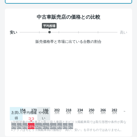
中古車販売店の価格との比較
平均相場
販売価格帯と市場に出ている台数の割合
154
170
186
202
218
234
250
266
282
お買い
平均相場
やや高
得
い
比較対象の中古車店が取り扱う車両とモビリコ掲載車両では取引形態や条件が異な
るため、グラフは参考情報です。
0%
1%
3%
16%
32%
27%
14%
4%
1%
1%
グラフはモビリコ掲載車両の価格が「高い、安い」を示すものではありません。