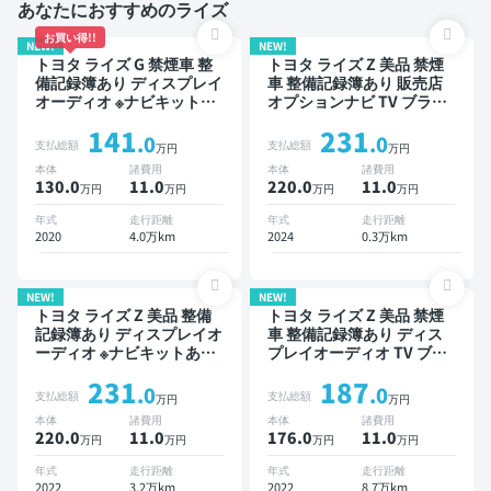
あなたにおすすめのライズ
お買い得!!
NEW!
NEW!
トヨタ ライズ G 禁煙車 整
トヨタ ライズ Z 美品 禁煙
備記録簿あり ディスプレイ
車 整備記録簿あり 販売店
オーディオ ※ナビキットあ
オプションナビ TV ブライ
り TV ブラインドスポット
ンドスポットモニター オー
141
231
モニター スマートキー
トクルーズ スマートキー
.0
.0
支払総額
支払総額
万円
万円
ETC 全方位カメラ 衝突軽
ETC バックモニター 全方
本体
諸費用
本体
諸費用
減
位カメラ ドライブレコーダ
130.0
11
.0
220.0
11
.0
万円
万円
万円
万円
ー 衝突軽減
年式
走行距離
年式
走行距離
2020
4.0万km
2024
0.3万km
NEW!
NEW!
トヨタ ライズ Z 美品 整備
トヨタ ライズ Z 美品 禁煙
記録簿あり ディスプレイオ
車 整備記録簿あり ディス
ーディオ ※ナビキットあり
プレイオーディオ TV ブラ
TV ブラインドスポットモ
インドスポットモニター オ
231
187
ニター オートクルーズ ス
ートクルーズ スマートキー
.0
.0
支払総額
支払総額
万円
万円
マートキー ETC バックモ
ETC バックモニター 全方
本体
諸費用
本体
諸費用
ニター 全方位カメラ ドラ
位カメラ ドライブレコーダ
220.0
11
.0
176.0
11
.0
万円
万円
万円
万円
イブレコーダー 衝突軽減
ー 衝突軽減
年式
走行距離
年式
走行距離
2022
3.2万km
2022
8.7万km