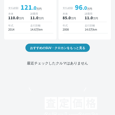
ョンナビ TV スマートキー
ナビ TV ワイヤレスキー
121
96
ETC バックモニター ドラ
ETC サンルーフ バックモ
.0
.0
支払総額
支払総額
万円
万円
イブレコーダー
ニター ドライブレコーダー
本体
諸費用
本体
諸費用
110.0
11
.0
85.0
11
.0
万円
万円
万円
万円
年式
走行距離
年式
走行距離
2014
14.6万km
2008
14.0万km
おすすめのSUV・クロカンをもっと見る
最近チェックしたクルマはありません
モビリコでクルマを売りたい方